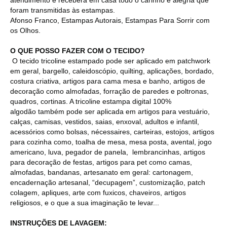
foram transmitidas às estampas.
Afonso Franco, Estampas Autorais, Estampas Para Sorrir com
os Olhos.
O QUE POSSO FAZER COM O TECIDO?
O tecido tricoline estampado pode ser aplicado em patchwork
em geral, bargello, caleidoscópio, quilting, aplicações, bordado,
costura criativa, artigos para cama mesa e banho, artigos de
decoração como almofadas, forração de paredes e poltronas,
quadros, cortinas. A tricoline estampa digital 100%
algodão também pode ser aplicada em artigos para vestuário,
calças, camisas, vestidos, saias, enxoval, adultos e infantil,
acessórios como bolsas, nécessaires, carteiras, estojos, artigos
para cozinha como, toalha de mesa, mesa posta, avental, jogo
americano, luva, pegador de panela, lembrancinhas, artigos
para decoração de festas, artigos para pet como camas,
almofadas, bandanas, artesanato em geral: cartonagem,
encadernação artesanal, “decupagem”, customização, patch
colagem, apliques, arte com fuxicos, chaveiros, artigos
religiosos, e o que a sua imaginação te levar...
INSTRUÇÕES DE LAVAGEM: