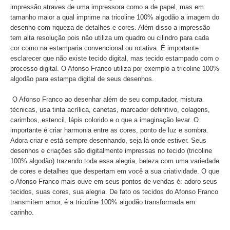
impressão atraves de uma impressora como a de papel, mas em
tamanho maior a qual imprime na tricoline 100% algodão a imagem do
desenho com riqueza de detalhes e cores. Além disso a impressão
tem alta resolução pois não utiliza um quadro ou cilindro para cada
cor como na estamparia convencional ou rotativa. É importante
esclarecer que não existe tecido digital, mas tecido estampado com o
processo digital. O Afonso Franco utiliza por exemplo a tricoline 100%
algodão para estampa digital de seus desenhos.
O Afonso Franco ao desenhar além de seu computador, mistura
técnicas, usa tinta acrílica, canetas, marcador definitivo, colagens,
carimbos, estencil, lápis colorido e o que a imaginação levar. O
importante é criar harmonia entre as cores, ponto de luz e sombra.
Adora criar e está sempre desenhando, seja lá onde estiver. Seus
desenhos e criações são digitalmente impressas no tecido (tricoline
100% algodão) trazendo toda essa alegria, beleza com uma variedade
de cores e detalhes que despertam em você a sua criatividade. O que
o Afonso Franco mais ouve em seus pontos de vendas é: adoro seus
tecidos, suas cores, sua alegria. De fato os tecidos do Afonso Franco
transmitem amor, é a tricoline 100% algodão transformada em
carinho.