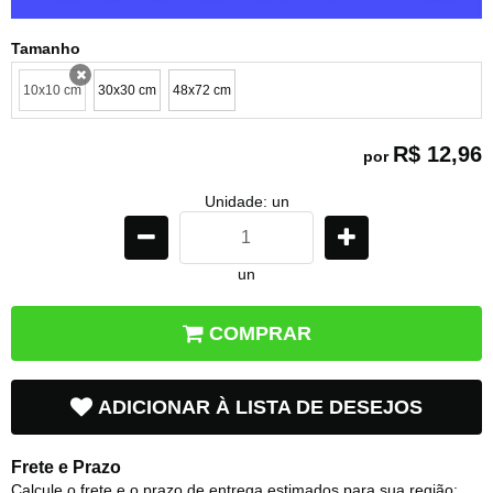
Tamanho
10x10 cm
30x30 cm
48x72 cm
x
R$ 12,96
por
Unidade: un
un
COMPRAR
ADICIONAR À LISTA DE DESEJOS
Frete e Prazo
Calcule o frete e o prazo de entrega estimados para sua região: