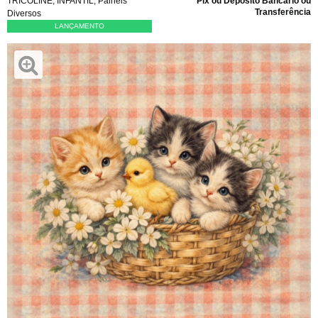
TRICOLINE
,
INFANTIL
,
Painéis
Pix ou Depósito Bancário ou
Transferência
Diversos
LANÇAMENTO