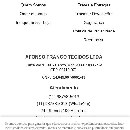
Quem Somos
Fretes e Entregas
Onde estamos
Trocas e Devoluções
Indique nossa Loja
Segurança
Política de Privacidade
Reembolso
AFONSO FRANCO TECIDOS LTDA
Caixa Postal , 86
-
Centro, Mogi das Cruzes
-
SP
CEP: 08710-971
CNPJ: 14.649.007/0001-43
Atendimento
(11)
98758-5013
(11)
98758-5013
(WhatsApp)
24h Somos 100% on-line
contato@afonsofrancotecidos.com.br
Usamos cookies para garantir que oferecemos a melhor experiência em nosso site. Isso
inclui cookies de sites de redes sociais de terceiros e cookies de publicidade que podem