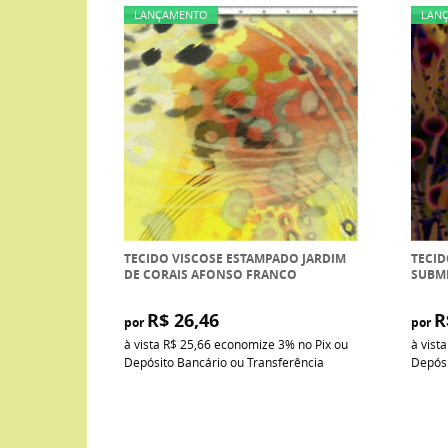
LANÇAMENTO
LAN
TECIDO VISCOSE ESTAMPADO JARDIM
TECID
DE CORAIS AFONSO FRANCO
SUBM
R$ 26,46
R
por
por
à vista
R$ 25,66
economize
3%
no Pix ou
à vist
Depósito Bancário ou Transferência
Depósi