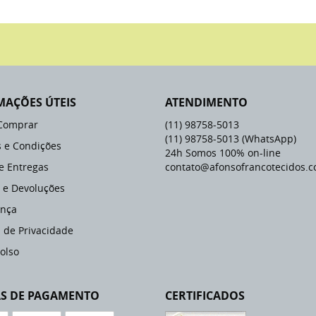
MAÇÕES ÚTEIS
ATENDIMENTO
Comprar
(11)
98758-5013
(11)
98758-5013
(WhatsApp)
 e Condições
24h Somos 100% on-line
 e Entregas
contato@afonsofrancotecidos.c
 e Devoluções
nça
a de Privacidade
olso
S DE PAGAMENTO
CERTIFICADOS