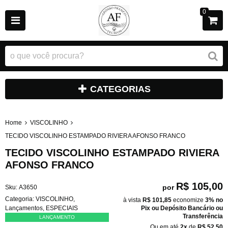
0
CATEGORIAS
Home
VISCOLINHO
TECIDO VISCOLINHO ESTAMPADO RIVIERA AFONSO FRANCO
TECIDO VISCOLINHO ESTAMPADO RIVIERA
AFONSO FRANCO
R$ 105,00
por
Sku:
A3650
Categoria:
VISCOLINHO
,
à vista
R$ 101,85
economize
3%
no
Lançamentos
,
ESPECIAIS
Pix ou Depósito Bancário ou
Transferência
LANÇAMENTO
Ou em até
2x
de
R$ 52,50