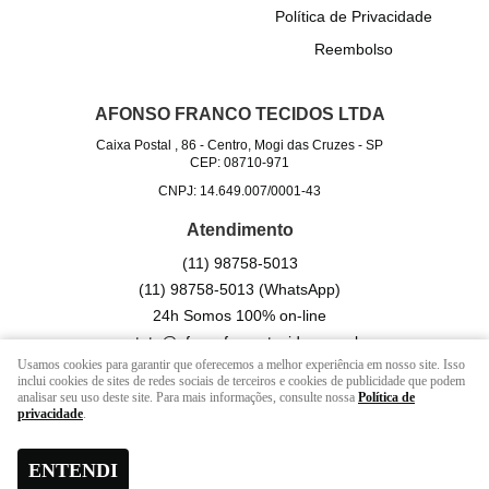
Política de Privacidade
Reembolso
AFONSO FRANCO TECIDOS LTDA
Caixa Postal , 86
-
Centro, Mogi das Cruzes
-
SP
CEP: 08710-971
CNPJ: 14.649.007/0001-43
Atendimento
(11)
98758-5013
(11)
98758-5013
(WhatsApp)
24h Somos 100% on-line
contato@afonsofrancotecidos.com.br
Usamos cookies para garantir que oferecemos a melhor experiência em nosso site. Isso
inclui cookies de sites de redes sociais de terceiros e cookies de publicidade que podem
analisar seu uso deste site. Para mais informações, consulte nossa
Política de
LOJA VIRTUAL CRIADA POR
privacidade
.
ENTENDI