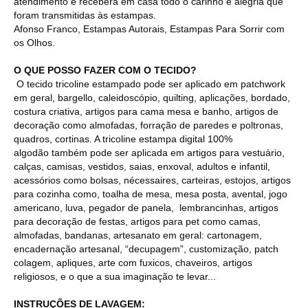
atendimento e receberá em casa todo o carinho e alegria que
foram transmitidas às estampas.
Afonso Franco, Estampas Autorais, Estampas Para Sorrir com
os Olhos.
O QUE POSSO FAZER COM O TECIDO?
O tecido tricoline estampado pode ser aplicado em patchwork
em geral, bargello, caleidoscópio, quilting, aplicações, bordado,
costura criativa, artigos para cama mesa e banho, artigos de
decoração como almofadas, forração de paredes e poltronas,
quadros, cortinas. A tricoline estampa digital 100%
algodão também pode ser aplicada em artigos para vestuário,
calças, camisas, vestidos, saias, enxoval, adultos e infantil,
acessórios como bolsas, nécessaires, carteiras, estojos, artigos
para cozinha como, toalha de mesa, mesa posta, avental, jogo
americano, luva, pegador de panela, lembrancinhas, artigos
para decoração de festas, artigos para pet como camas,
almofadas, bandanas, artesanato em geral: cartonagem,
encadernação artesanal, “decupagem”, customização, patch
colagem, apliques, arte com fuxicos, chaveiros, artigos
religiosos, e o que a sua imaginação te levar...
INSTRUÇÕES DE LAVAGEM: