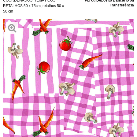
COORDENADOS
,
TEMÁTICOS
,
Pix ou Depósito Bancário ou
Transferência
RETALHOS 50 x 75cm
,
retalhos 50 x
50 cm