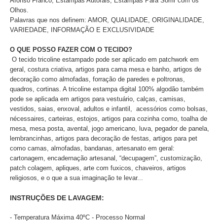
Afonso Franco, Estampas Autorais, Estampas Para Sorrir com os
Olhos.
Palavras que nos definem: AMOR, QUALIDADE, ORIGINALIDADE,
VARIEDADE, INFORMAÇÃO E EXCLUSIVIDADE
O QUE POSSO FAZER COM O TECIDO?
O tecido tricoline estampado pode ser aplicado
em patchwork em
geral, costura criativa, artigos para cama mesa e banho, artigos de
decoração como almofadas, forração de paredes e poltronas,
quadros, cortinas. A tricoline estampa digital 100% algodão também
pode se aplicada em artigos para vestuário, calças, camisas,
vestidos, saias, enxoval, adultos e infantil, acessórios como bolsas,
nécessaires, carteiras, estojos, artigos para cozinha como, toalha de
mesa, mesa posta, avental, jogo americano, luva, pegador de panela,
lembrancinhas, artigos para decoração de festas, artigos para pet
como camas, almofadas, bandanas, artesanato em geral:
cartonagem, encadernação artesanal, “decupagem”, customização,
patch colagem, apliques, arte com fuxicos, chaveiros, artigos
religiosos, e o que a sua imaginação te levar...
INSTRUÇÕES DE LAVAGEM:
- Temperatura Máxima 40ºC - Processo Normal