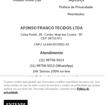
Indique nossa Loja
Segurança
Política de Privacidade
Reembolso
AFONSO FRANCO TECIDOS LTDA
Caixa Postal , 86
-
Centro, Mogi das Cruzes
-
SP
CEP: 08710-971
CNPJ: 14.649.007/0001-43
Atendimento
(11)
98758-5013
(11)
98758-5013
(WhatsApp)
24h Somos 100% on-line
contato@afonsofrancotecidos.com.br
Usamos cookies para garantir que oferecemos a melhor experiência em nosso site. Isso
inclui cookies de sites de redes sociais de terceiros e cookies de publicidade que podem
analisar seu uso deste site. Para mais informações, consulte nossa
Política de
LOJA VIRTUAL CRIADA POR
privacidade
.
ENTENDI