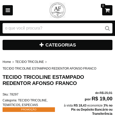
0
CATEGORIAS
Home
TECIDO TRICOLINE
TECIDO TRICOLINE ESTAMPADO REDENTOR AFONSO FRANCO
TECIDO TRICOLINE ESTAMPADO
REDENTOR AFONSO FRANCO
de
R$ 25,91
Sku:
78297
R$ 19,00
por
Categoria:
TECIDO TRICOLINE
,
TEMÁTICOS
,
ESPECIAIS
à vista
R$ 18,43
economize
3%
no
Pix ou Depósito Bancário ou
PROMOÇÃO
Transferência