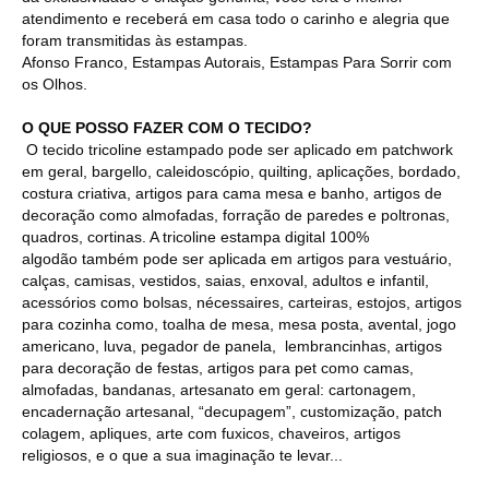
atendimento e receberá em casa todo o carinho e alegria que
foram transmitidas às estampas.
Afonso Franco, Estampas Autorais, Estampas Para Sorrir com
os Olhos.
O QUE POSSO FAZER COM O TECIDO?
O tecido tricoline estampado pode ser aplicado em patchwork
em geral, bargello, caleidoscópio, quilting, aplicações, bordado,
costura criativa, artigos para cama mesa e banho, artigos de
decoração como almofadas, forração de paredes e poltronas,
quadros, cortinas. A tricoline estampa digital 100%
algodão também pode ser aplicada em artigos para vestuário,
calças, camisas, vestidos, saias, enxoval, adultos e infantil,
acessórios como bolsas, nécessaires, carteiras, estojos, artigos
para cozinha como, toalha de mesa, mesa posta, avental, jogo
americano, luva, pegador de panela, lembrancinhas, artigos
para decoração de festas, artigos para pet como camas,
almofadas, bandanas, artesanato em geral: cartonagem,
encadernação artesanal, “decupagem”, customização, patch
colagem, apliques, arte com fuxicos, chaveiros, artigos
religiosos, e o que a sua imaginação te levar...