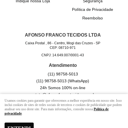
Indique nossa Loja
Segurança
Política de Privacidade
Reembolso
AFONSO FRANCO TECIDOS LTDA
Caixa Postal , 86
-
Centro, Mogi das Cruzes
-
SP
CEP: 08710-971
CNPJ: 14.649.007/0001-43
Atendimento
(11)
98758-5013
(11)
98758-5013
(WhatsApp)
24h Somos 100% on-line
contato@afonsofrancotecidos.com.br
Usamos cookies para garantir que oferecemos a melhor experiência em nosso site. Isso
inclui cookies de sites de redes sociais de terceiros e cookies de publicidade que podem
analisar seu uso deste site. Para mais informações, consulte nossa
Política de
LOJA VIRTUAL CRIADA POR
privacidade
.