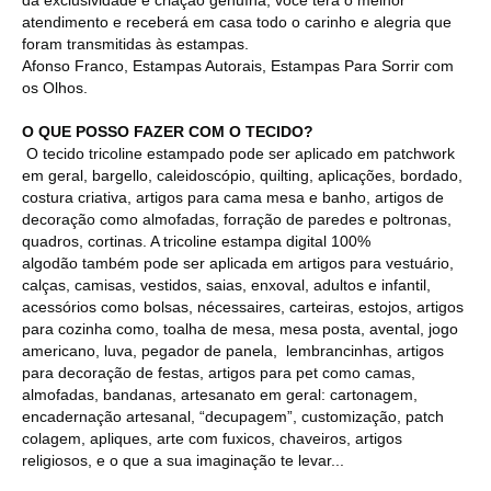
atendimento e receberá em casa todo o carinho e alegria que
foram transmitidas às estampas.
Afonso Franco, Estampas Autorais, Estampas Para Sorrir com
os Olhos.
O QUE POSSO FAZER COM O TECIDO?
O tecido tricoline estampado pode ser aplicado em patchwork
em geral, bargello, caleidoscópio, quilting, aplicações, bordado,
costura criativa, artigos para cama mesa e banho, artigos de
decoração como almofadas, forração de paredes e poltronas,
quadros, cortinas. A tricoline estampa digital 100%
algodão também pode ser aplicada em artigos para vestuário,
calças, camisas, vestidos, saias, enxoval, adultos e infantil,
acessórios como bolsas, nécessaires, carteiras, estojos, artigos
para cozinha como, toalha de mesa, mesa posta, avental, jogo
americano, luva, pegador de panela, lembrancinhas, artigos
para decoração de festas, artigos para pet como camas,
almofadas, bandanas, artesanato em geral: cartonagem,
encadernação artesanal, “decupagem”, customização, patch
colagem, apliques, arte com fuxicos, chaveiros, artigos
religiosos, e o que a sua imaginação te levar...