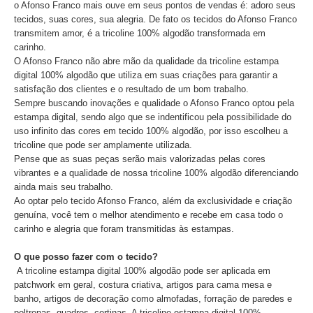
o Afonso Franco mais ouve em seus pontos de vendas é: adoro seus
tecidos, suas cores, sua alegria. De fato os tecidos do Afonso Franco
transmitem amor, é a tricoline 100% algodão transformada em
carinho.
O Afonso Franco não abre mão da qualidade da tricoline estampa
digital 100% algodão que utiliza em suas criações para garantir a
satisfação dos clientes e o resultado de um bom trabalho.
Sempre buscando inovações e qualidade o Afonso Franco optou pela
estampa digital, sendo algo que se indentificou pela possibilidade do
uso infinito das cores em tecido 100% algodão, por isso escolheu a
tricoline que pode ser amplamente utilizada.
Pense que as suas peças serão mais valorizadas pelas cores
vibrantes e a qualidade de nossa tricoline 100% algodão diferenciando
ainda mais seu trabalho.
Ao optar pelo tecido Afonso Franco, além da exclusividade e criação
genuína, você tem o melhor atendimento e recebe em casa todo o
carinho e alegria que foram transmitidas às estampas.
O que posso fazer com o tecido?
A tricoline estampa digital 100% algodão pode ser aplicada em
patchwork em geral, costura criativa, artigos para cama mesa e
banho, artigos de decoração como almofadas, forração de paredes e
poltronas, quadros, cortinas. A tricoline estampa digital 100%