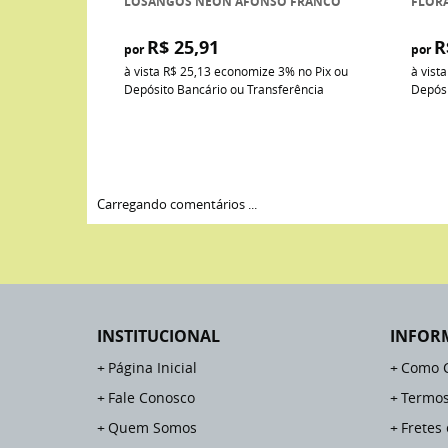
LOSANGOS NEON AFONSO FRANCO
FLOR
R$ 25,91
R
por
por
à vista
R$ 25,13
economize
3%
no Pix ou
à vist
Depósito Bancário ou Transferência
Depósi
Carregando comentários ...
INSTITUCIONAL
INFOR
Página Inicial
Como 
Fale Conosco
Termos
Quem Somos
Fretes