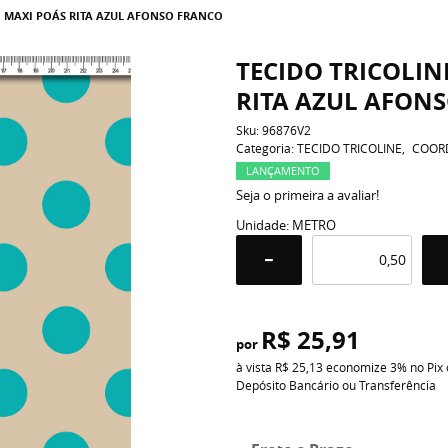
O MAXI POÁS RITA AZUL AFONSO FRANCO
TECIDO TRICOLI
RITA AZUL AFON
Sku:
96876V2
Categoria:
TECIDO TRICOLINE
COOR
LANÇAMENTO
Seja o primeira a avaliar!
Unidade: METRO
R$ 25,91
por
à vista
R$ 25,13
economize
3%
no Pix
Depósito Bancário ou Transferência