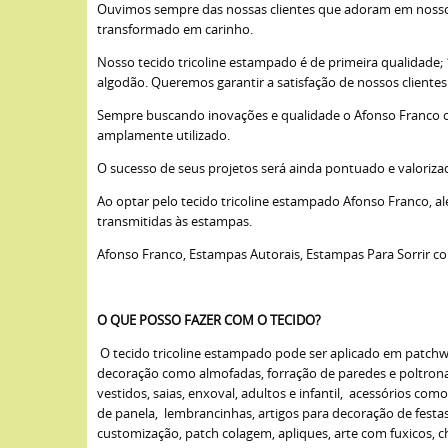
Ouvimos sempre das nossas clientes que adoram em nossos 
transformado em carinho.
Nosso tecido tricoline estampado é de primeira qualidade
algodão. Queremos garantir a satisfação de nossos cliente
Sempre buscando inovações e qualidade o Afonso Franco opto
amplamente utilizado.
O sucesso de seus projetos será ainda pontuado e valoriza
Ao optar pelo tecido tricoline estampado Afonso Franco, a
transmitidas às estampas.
Afonso Franco, Estampas Autorais, Estampas Para Sorrir c
O QUE POSSO FAZER COM O TECIDO?
O tecido tricoline estampado pode ser aplicado em patchwork
decoração como almofadas, forração de paredes e poltronas,
vestidos, saias, enxoval, adultos e infantil, acessórios com
de panela, lembrancinhas, artigos para decoração de fest
customização, patch colagem, apliques, arte com fuxicos, cha