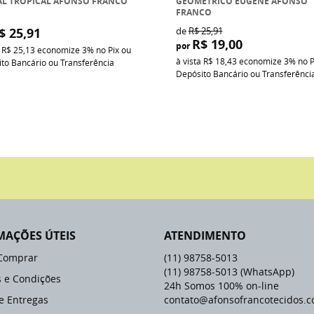
AL TROPICAL AFONSO FRANCO
GEOMÉTRICO EUGENE AFONSO
FRANCO
$ 25,91
de
R$ 25,91
R$ 19,00
por
a
R$ 25,13
economize
3%
no Pix ou
à vista
R$ 18,43
economize
3%
no P
to Bancário ou Transferência
Depósito Bancário ou Transferênci
MAÇÕES ÚTEIS
ATENDIMENTO
Comprar
(11)
98758-5013
(11)
98758-5013
(WhatsApp)
 e Condições
24h Somos 100% on-line
 e Entregas
contato@afonsofrancotecidos.c