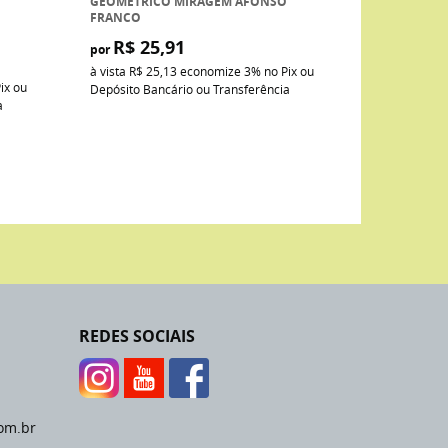
GEOMÉTRICO MIRAGEM AFONSO
FRANCO
R$ 25,91
por
à vista
R$ 25,13
economize
3%
no Pix ou
ix ou
Depósito Bancário ou Transferência
a
REDES SOCIAIS
om.br