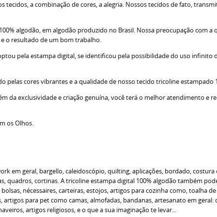
tecidos, a combinação de cores, a alegria. Nossos tecidos de fato, transm
; 100% algodão, em algodão produzido no Brasil. Nossa preocupação com a 
s e o resultado de um bom trabalho.
u pela estampa digital, se identificou pela possibilidade do uso infinito d
do pelas cores vibrantes e a qualidade de nosso tecido tricoline estampado
lém da exclusividade e criação genuína, você terá o melhor atendimento e r
om os Olhos.
 em geral, bargello, caleidoscópio, quilting, aplicações, bordado, costura 
 quadros, cortinas. A tricoline estampa digital 100% algodão também pode s
o bolsas, nécessaires, carteiras, estojos, artigos para cozinha como, toalha 
as, artigos para pet como camas, almofadas, bandanas, artesanato em geral
veiros, artigos religiosos, e o que a sua imaginação te levar...