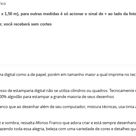
anco
 x 1,50 m), para outras medidas é só acionar o sinal de + ao lado da fot
, você receberá sem cortes
ra digital como a de papel, porém em tamanho maior a qual imprime no tec
sso de estamparia digital não se utiliza cilindros ou quadros. Tecnicamente
ne 100% algodão para estampar a grande maioria de seus desenhos.
nco que ao desenhar além de seu computador, mistura técnicas, usa tinta acr
z e sombra, ressalta Afonso Franco que adora criar e está sempre desenhando
razendo toda essa alegria, beleza com uma variedade de cores e detalhes q