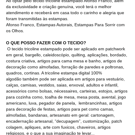
Ao optar pelo tecido tricoline estampado Afonso Franco, além
da exclusividade e criação genuína, você terá o melhor
atendimento e receberá em casa todo o carinho e alegria que
foram transmitidas às estampas.
Afonso Franco, Estampas Autorais, Estampas Para Sorrir com
os Olhos.
O QUE POSSO FAZER COM O TECIDO?
O tecido tricoline estampado pode ser aplicado em patchwork
em geral, bargello, caleidoscópio, quilting, aplicações, bordado,
costura criativa, artigos para cama mesa e banho, artigos de
decoração como almofadas, forração de paredes e poltronas,
quadros, cortinas. A tricoline estampa digital 100%
algodão também pode ser aplicada em artigos para vestuário,
calças, camisas, vestidos, saias, enxoval, adultos e infantil,
acessórios como bolsas, nécessaires, carteiras, estojos, artigos
para cozinha como, toalha de mesa, mesa posta, avental, jogo
americano, luva, pegador de panela, lembrancinhas, artigos
para decoração de festas, artigos para pet como camas,
almofadas, bandanas, artesanato em geral: cartonagem,
encadernação artesanal, “decupagem”, customização, patch
colagem, apliques, arte com fuxicos, chaveiros, artigos
religiosos, e o que a sua imaginação te levar...