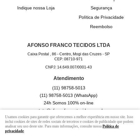
Indique nossa Loja
Segurança
Política de Privacidade
Reembolso
AFONSO FRANCO TECIDOS LTDA
Caixa Postal , 86
-
Centro, Mogi das Cruzes
-
SP
CEP: 08710-971
CNPJ: 14.649.007/0001-43
Atendimento
(11)
98758-5013
(11)
98758-5013
(WhatsApp)
24h Somos 100% on-line
contato@afonsofrancotecidos.com.br
Usamos cookies para garantir que oferecemos a melhor experiência em nosso site. Isso
inclui cookies de sites de redes sociais de terceiros e cookies de publicidade que podem
analisar seu uso deste site. Para mais informações, consulte nossa
Política de
LOJA VIRTUAL CRIADA POR
privacidade
.