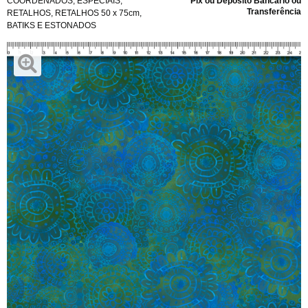
COORDENADOS
,
ESPECIAIS
,
Pix ou Depósito Bancário ou
Transferência
RETALHOS
,
RETALHOS 50 x 75cm
,
BATIKS E ESTONADOS