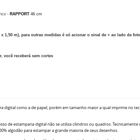
nco -
RAPPORT
46 cm
 x 1,50 m), para outras medidas é só acionar o sinal de + ao lado da fot
, você receberá sem cortes
ra digital como a de papel, porém em tamanho maior a qual imprime no tec
sso de estamparia digital não se utiliza cilindros ou quadros. Tecnicamente
ne 100% algodão para estampar a grande maioria de seus desenhos.