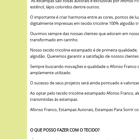
As estampas são todas autorais e exclusivas por Afonso Fra
estêncil, lápis coloridos dentre outros.
O importante é criar harmonia entre as cores, pontos de lu
digitalmente impressas em tecido tricoline 100% algodão t
Ouvimos sempre das nossas clientes que adoram em nossos 
transformado em carinho.
Nosso tecido tricoline estampado é de primeira qualidade
algodão. Queremos garantir a satisfação de nossos cliente
Sempre buscando inovações e qualidade o Afonso Franco opto
amplamente utilizado.
O sucesso de seus projetos será ainda pontuado e valoriza
Ao optar pelo tecido tricoline estampado Afonso Franco, a
transmitidas às estampas.
Afonso Franco, Estampas Autorais, Estampas Para Sorrir c
O QUE POSSO FAZER COM O TECIDO?