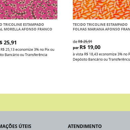
O TRICOLINE ESTAMPADO
TECIDO TRICOLINE ESTAMPADO
AL MORELLA AFONSO FRANCO
FOLHAS MARIANA AFONSO FRA
$ 25,91
de
R$ 25,91
R$ 19,00
por
a
R$ 25,13
economize
3%
no Pix ou
à vista
R$ 18,43
economize
3%
no P
to Bancário ou Transferência
Depósito Bancário ou Transferênci
MAÇÕES ÚTEIS
ATENDIMENTO