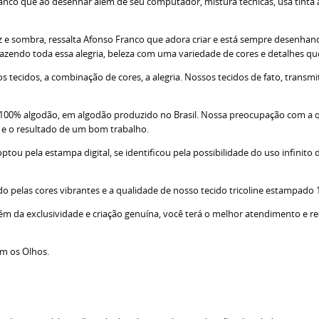
nco que ao desenhar além de seu computador, mistura técnicas, usa tinta acr
z e sombra, ressalta Afonso Franco que adora criar e está sempre desenhando
razendo toda essa alegria, beleza com uma variedade de cores e detalhes q
tecidos, a combinação de cores, a alegria. Nossos tecidos de fato, transm
; 100% algodão, em algodão produzido no Brasil. Nossa preocupação com a 
s e o resultado de um bom trabalho.
u pela estampa digital, se identificou pela possibilidade do uso infinito d
do pelas cores vibrantes e a qualidade de nosso tecido tricoline estampado
lém da exclusividade e criação genuína, você terá o melhor atendimento e r
om os Olhos.