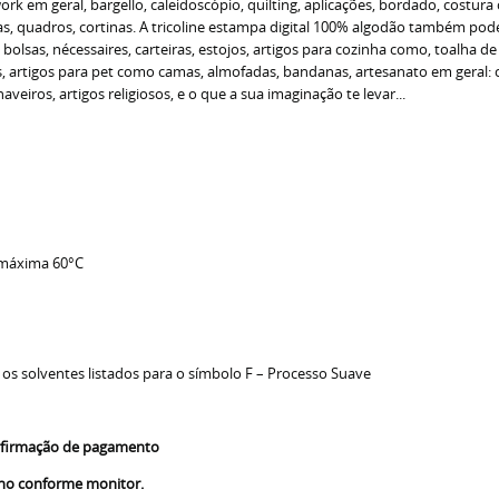
 em geral, bargello, caleidoscópio, quilting, aplicações, bordado, costura 
 quadros, cortinas. A tricoline estampa digital 100% algodão também pode s
o bolsas, nécessaires, carteiras, estojos, artigos para cozinha como, toalha 
as, artigos para pet como camas, almofadas, bandanas, artesanato em geral
veiros, artigos religiosos, e o que a sua imaginação te levar...
 máxima 60°C
 os solventes listados para o símbolo F – Processo Suave
confirmação de pagamento
nho conforme monitor.