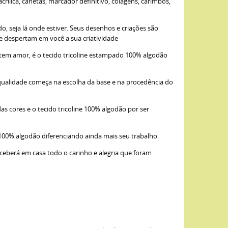
ílica, canetas, marcador definitivo, colagens, carimbos,
, seja lá onde estiver. Seus desenhos e criações são
ue despertam em você a sua criatividade
item amor, é o tecido tricoline estampado 100% algodão
qualidade começa na escolha da base e na procedência do
as cores e o tecido tricoline 100% algodão por ser
 100% algodão diferenciando ainda mais seu trabalho.
eceberá em casa todo o carinho e alegria que foram