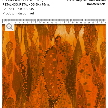
COORDENADOS
,
ESPECIAIS
,
Pix ou Depósito Bancário ou
Transferência
RETALHOS
,
RETALHOS 50 x 75cm
,
BATIKS E ESTONADOS
Produto Indisponível