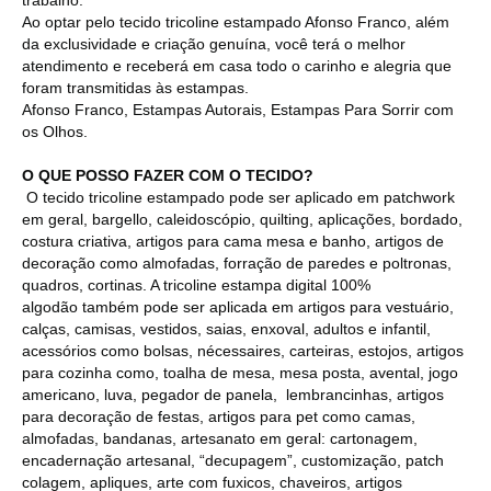
Ao optar pelo tecido tricoline estampado Afonso Franco, além
da exclusividade e criação genuína, você terá o melhor
atendimento e receberá em casa todo o carinho e alegria que
foram transmitidas às estampas.
Afonso Franco, Estampas Autorais, Estampas Para Sorrir com
os Olhos.
O QUE POSSO FAZER COM O TECIDO?
O tecido tricoline estampado pode ser aplicado em patchwork
em geral, bargello, caleidoscópio, quilting, aplicações, bordado,
costura criativa, artigos para cama mesa e banho, artigos de
decoração como almofadas, forração de paredes e poltronas,
quadros, cortinas. A tricoline estampa digital 100%
algodão também pode ser aplicada em artigos para vestuário,
calças, camisas, vestidos, saias, enxoval, adultos e infantil,
acessórios como bolsas, nécessaires, carteiras, estojos, artigos
para cozinha como, toalha de mesa, mesa posta, avental, jogo
americano, luva, pegador de panela, lembrancinhas, artigos
para decoração de festas, artigos para pet como camas,
almofadas, bandanas, artesanato em geral: cartonagem,
encadernação artesanal, “decupagem”, customização, patch
colagem, apliques, arte com fuxicos, chaveiros, artigos