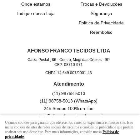
Onde estamos
Trocas e Devoluções
Indique nossa Loja
Segurança
Política de Privacidade
Reembolso
AFONSO FRANCO TECIDOS LTDA
Caixa Postal , 86
-
Centro, Mogi das Cruzes
-
SP
CEP: 08710-971
CNPJ: 14.649.007/0001-43
Atendimento
(11)
98758-5013
(11)
98758-5013
(WhatsApp)
24h Somos 100% on-line
contato@afonsofrancotecidos.com.br
Usamos cookies para garantir que oferecemos a melhor experiência em nosso site. Isso
inclui cookies de sites de redes sociais de terceiros e cookies de publicidade que podem
analisar seu uso deste site. Para mais informações, consulte nossa
Política de
LOJA VIRTUAL CRIADA POR
privacidade
.