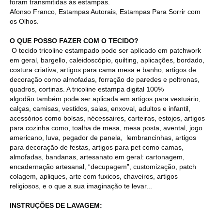
foram transmitidas às estampas.
Afonso Franco, Estampas Autorais, Estampas Para Sorrir com
os Olhos.
O QUE POSSO FAZER COM O TECIDO?
O tecido tricoline estampado pode ser aplicado em patchwork
em geral, bargello, caleidoscópio, quilting, aplicações, bordado,
costura criativa, artigos para cama mesa e banho, artigos de
decoração como almofadas, forração de paredes e poltronas,
quadros, cortinas. A tricoline estampa digital 100%
algodão também pode ser aplicada em artigos para vestuário,
calças, camisas, vestidos, saias, enxoval, adultos e infantil,
acessórios como bolsas, nécessaires, carteiras, estojos, artigos
para cozinha como, toalha de mesa, mesa posta, avental, jogo
americano, luva, pegador de panela, lembrancinhas, artigos
para decoração de festas, artigos para pet como camas,
almofadas, bandanas, artesanato em geral: cartonagem,
encadernação artesanal, “decupagem”, customização, patch
colagem, apliques, arte com fuxicos, chaveiros, artigos
religiosos, e o que a sua imaginação te levar...
INSTRUÇÕES DE LAVAGEM: