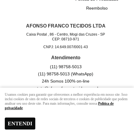
Reembolso
AFONSO FRANCO TECIDOS LTDA
Caixa Postal , 86
-
Centro, Mogi das Cruzes
-
SP
CEP: 08710-971
CNPJ: 14.649.007/0001-43
Atendimento
(11)
98758-5013
(11)
98758-5013
(WhatsApp)
24h Somos 100% on-line
contato@afonsofrancotecidos.com.br
Usamos cookies para garantir que oferecemos a melhor experiência em nosso site. Isso
inclui cookies de sites de redes sociais de terceiros e cookies de publicidade que podem
analisar seu uso deste site. Para mais informações, consulte nossa
Política de
LOJA VIRTUAL CRIADA POR
privacidade
.
ENTENDI