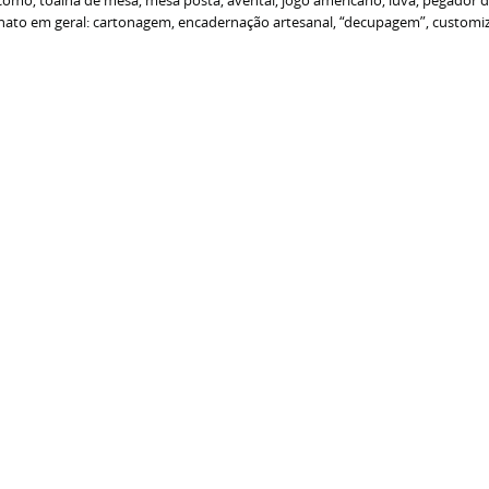
ha como, toalha de mesa, mesa posta, avental, jogo americano, luva, pegador 
ato em geral: cartonagem, encadernação artesanal, “decupagem”, customizaç