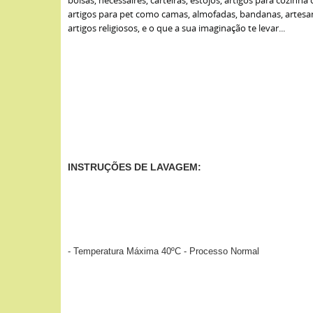
bolsas, nécessaires, carteiras, estojos, artigos para cozin
artigos para pet como camas, almofadas, bandanas, artesan
artigos religiosos, e o que a sua imaginação te levar...
INSTRUÇÕES DE LAVAGEM:
- Temperatura Máxima 40ºC - Processo Normal