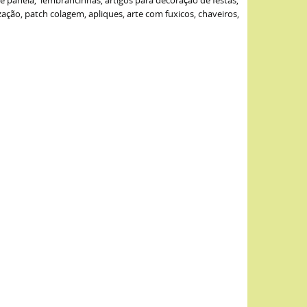
de panela, lembrancinhas, artigos para decoração de festas,
ão, patch colagem, apliques, arte com fuxicos, chaveiros,