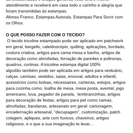
atendimento e receberá em casa todo o carinho e alegria que
foram transmitidas às estampas.
Afonso Franco, Estampas Autorais, Estampas Para Sorrir com
os Olhos.
O QUE POSSO FAZER COM O TECIDO?
O tecido tricoline estampado pode ser aplicado em patchwork
em geral, bargello, caleidoscópio, quilting, aplicações, bordado,
costura criativa, artigos para cama mesa e banho, artigos de
decoração como almofadas, forração de paredes e poltronas,
quadros, cortinas. A tricoline estampa digital 100%
algodão também pode ser aplicada em artigos para vestuário,
calças, camisas, vestidos, saias, enxoval, adultos e infantil,
acessórios como bolsas, nécessaires, carteiras, estojos, artigos
para cozinha como, toalha de mesa, mesa posta, avental, jogo
americano, luva, pegador de panela, lembrancinhas, artigos
para decoração de festas, artigos para pet como camas,
almofadas, bandanas, artesanato em geral: cartonagem,
encadernação artesanal, “decupagem”, customização, patch
colagem, apliques, arte com fuxicos, chaveiros, artigos
religiosos, e o que a sua imaginação te levar...