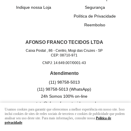
Indique nossa Loja
Segurança
Política de Privacidade
Reembolso
AFONSO FRANCO TECIDOS LTDA
Caixa Postal , 86
-
Centro, Mogi das Cruzes
-
SP
CEP: 08710-971
CNPJ: 14.649.007/0001-43
Atendimento
(11)
98758-5013
(11)
98758-5013
(WhatsApp)
24h Somos 100% on-line
contato@afonsofrancotecidos.com.br
Usamos cookies para garantir que oferecemos a melhor experiência em nosso site. Isso
inclui cookies de sites de redes sociais de terceiros e cookies de publicidade que podem
analisar seu uso deste site. Para mais informações, consulte nossa
Política de
LOJA VIRTUAL CRIADA POR
privacidade
.