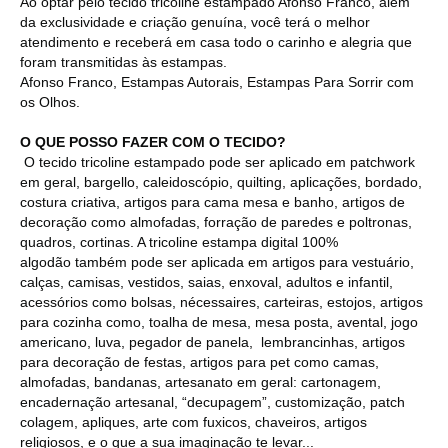
Ao optar pelo tecido tricoline estampado Afonso Franco, além
da exclusividade e criação genuína, você terá o melhor
atendimento e receberá em casa todo o carinho e alegria que
foram transmitidas às estampas.
Afonso Franco, Estampas Autorais, Estampas Para Sorrir com
os Olhos.
O QUE POSSO FAZER COM O TECIDO?
O tecido tricoline estampado pode ser aplicado em patchwork
em geral, bargello, caleidoscópio, quilting, aplicações, bordado,
costura criativa, artigos para cama mesa e banho, artigos de
decoração como almofadas, forração de paredes e poltronas,
quadros, cortinas. A tricoline estampa digital 100%
algodão também pode ser aplicada em artigos para vestuário,
calças, camisas, vestidos, saias, enxoval, adultos e infantil,
acessórios como bolsas, nécessaires, carteiras, estojos, artigos
para cozinha como, toalha de mesa, mesa posta, avental, jogo
americano, luva, pegador de panela, lembrancinhas, artigos
para decoração de festas, artigos para pet como camas,
almofadas, bandanas, artesanato em geral: cartonagem,
encadernação artesanal, “decupagem”, customização, patch
colagem, apliques, arte com fuxicos, chaveiros, artigos
religiosos, e o que a sua imaginação te levar...