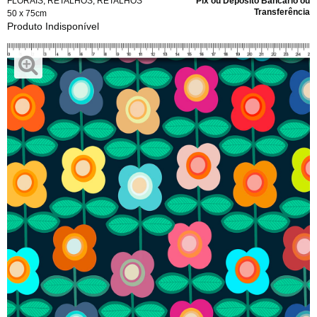
FLORAIS
,
RETALHOS
,
RETALHOS
Pix ou Depósito Bancário ou
Transferência
50 x 75cm
Produto Indisponível