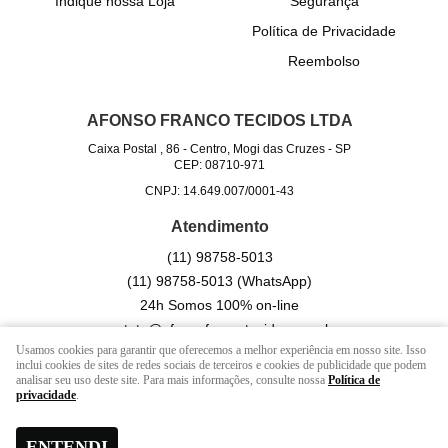
Indique nossa Loja
Segurança
Política de Privacidade
Reembolso
AFONSO FRANCO TECIDOS LTDA
Caixa Postal , 86
-
Centro, Mogi das Cruzes
-
SP
CEP: 08710-971
CNPJ: 14.649.007/0001-43
Atendimento
(11)
98758-5013
(11)
98758-5013
(WhatsApp)
24h Somos 100% on-line
contato@afonsofrancotecidos.com.br
Usamos cookies para garantir que oferecemos a melhor experiência em nosso site. Isso
inclui cookies de sites de redes sociais de terceiros e cookies de publicidade que podem
analisar seu uso deste site. Para mais informações, consulte nossa
Política de
LOJA VIRTUAL CRIADA POR
privacidade
.
ENTENDI