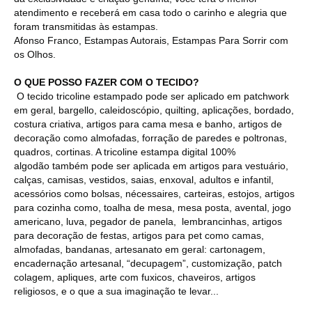
atendimento e receberá em casa todo o carinho e alegria que
foram transmitidas às estampas.
Afonso Franco, Estampas Autorais, Estampas Para Sorrir com
os Olhos.
O QUE POSSO FAZER COM O TECIDO?
O tecido tricoline estampado pode ser aplicado em patchwork
em geral, bargello, caleidoscópio, quilting, aplicações, bordado,
costura criativa, artigos para cama mesa e banho, artigos de
decoração como almofadas, forração de paredes e poltronas,
quadros, cortinas. A tricoline estampa digital 100%
algodão também pode ser aplicada em artigos para vestuário,
calças, camisas, vestidos, saias, enxoval, adultos e infantil,
acessórios como bolsas, nécessaires, carteiras, estojos, artigos
para cozinha como, toalha de mesa, mesa posta, avental, jogo
americano, luva, pegador de panela, lembrancinhas, artigos
para decoração de festas, artigos para pet como camas,
almofadas, bandanas, artesanato em geral: cartonagem,
encadernação artesanal, “decupagem”, customização, patch
colagem, apliques, arte com fuxicos, chaveiros, artigos
religiosos, e o que a sua imaginação te levar...