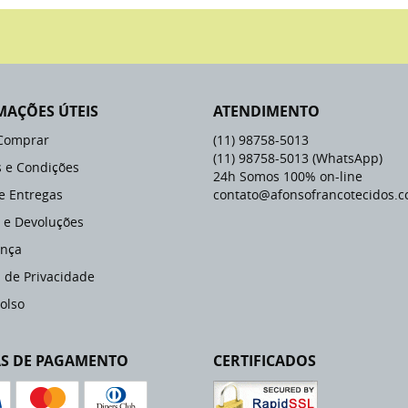
MAÇÕES ÚTEIS
ATENDIMENTO
Comprar
(11)
98758-5013
(11)
98758-5013
(WhatsApp)
 e Condições
24h Somos 100% on-line
 e Entregas
contato@afonsofrancotecidos.c
 e Devoluções
nça
a de Privacidade
olso
S DE PAGAMENTO
CERTIFICADOS