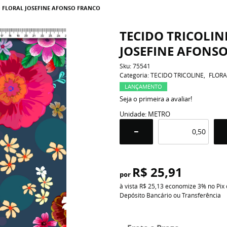
O FLORAL JOSEFINE AFONSO FRANCO
TECIDO TRICOLI
JOSEFINE AFONS
Sku:
75541
Categoria:
TECIDO TRICOLINE
FLORA
LANÇAMENTO
Seja o primeira a avaliar!
Unidade: METRO
R$ 25,91
por
à vista
R$ 25,13
economize
3%
no Pix
Depósito Bancário ou Transferência