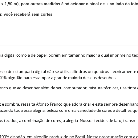
 x 1,50 m), para outras medidas é só acionar o sinal de + ao lado da fot
, você receberá sem cortes
ra digital como a de papel, porém em tamanho maior a qual imprime no tec
sso de estamparia digital não se utiliza cilindros ou quadros. Tecnicamente
ne 100% algodão para estampar a grande maioria de seus desenhos.
nco que ao desenhar além de seu computador, mistura técnicas, usa tinta acr
z e sombra, ressalta Afonso Franco que adora criar e está sempre desenhando
razendo toda essa alegria, beleza com uma variedade de cores e detalhes q
tecidos, a combinação de cores, a alegria. Nossos tecidos de fato, transm
; 100% algodão, em algodão produzido no Brasil. Nossa preocupação com a 