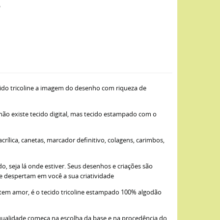
o
ido tricoline a imagem do desenho com riqueza de
 não existe tecido digital, mas tecido estampado com o
ílica, canetas, marcador definitivo, colagens, carimbos,
, seja lá onde estiver. Seus desenhos e criações são
ue despertam em você a sua criatividade
item amor, é o tecido tricoline estampado 100% algodão
qualidade começa na escolha da base e na procedência do