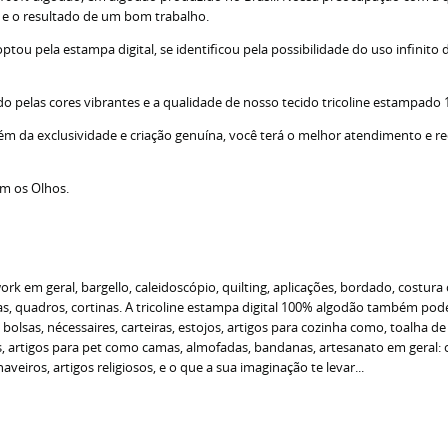
s e o resultado de um bom trabalho.
u pela estampa digital, se identificou pela possibilidade do uso infinito d
do pelas cores vibrantes e a qualidade de nosso tecido tricoline estampado
lém da exclusividade e criação genuína, você terá o melhor atendimento e r
om os Olhos.
 em geral, bargello, caleidoscópio, quilting, aplicações, bordado, costura 
 quadros, cortinas. A tricoline estampa digital 100% algodão também pode s
o bolsas, nécessaires, carteiras, estojos, artigos para cozinha como, toalha 
as, artigos para pet como camas, almofadas, bandanas, artesanato em geral
veiros, artigos religiosos, e o que a sua imaginação te levar...