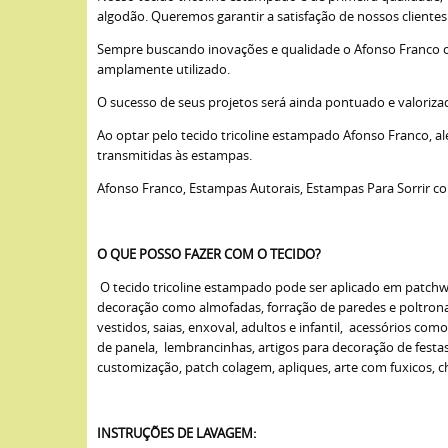
algodão. Queremos garantir a satisfação de nossos cliente
Sempre buscando inovações e qualidade o Afonso Franco opto
amplamente utilizado.
O sucesso de seus projetos será ainda pontuado e valoriza
Ao optar pelo tecido tricoline estampado Afonso Franco, a
transmitidas às estampas.
Afonso Franco, Estampas Autorais, Estampas Para Sorrir c
O QUE POSSO FAZER COM O TECIDO?
O tecido tricoline estampado pode ser aplicado em patchwork
decoração como almofadas, forração de paredes e poltronas,
vestidos, saias, enxoval, adultos e infantil, acessórios com
de panela, lembrancinhas, artigos para decoração de fest
customização, patch colagem, apliques, arte com fuxicos, cha
INSTRUÇÕES DE LAVAGEM: