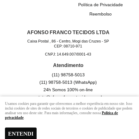
Política de Privacidade
Reembolso
AFONSO FRANCO TECIDOS LTDA
Caixa Postal , 86
-
Centro, Mogi das Cruzes
-
SP
CEP: 08710-971
CNPJ: 14.649.007/0001-43
Atendimento
(11)
98758-5013
(11)
98758-5013
(WhatsApp)
24h Somos 100% on-line
contato@afonsofrancotecidos.com.br
Usamos cookies para garantir que oferecemos a melhor experiência em nosso site. Isso
inclui cookies de sites de redes sociais de terceiros e cookies de publicidade que podem
analisar seu uso deste site. Para mais informações, consulte nossa
Política de
LOJA VIRTUAL CRIADA POR
privacidade
.
ENTENDI