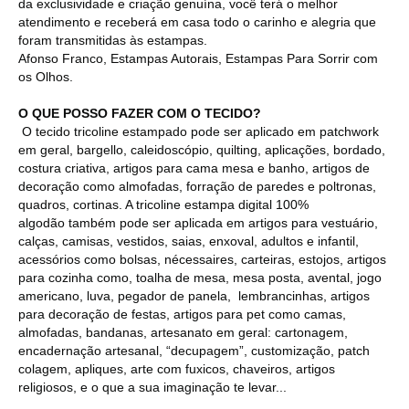
da exclusividade e criação genuína, você terá o melhor
atendimento e receberá em casa todo o carinho e alegria que
foram transmitidas às estampas.
Afonso Franco, Estampas Autorais, Estampas Para Sorrir com
os Olhos.
O QUE POSSO FAZER COM O TECIDO?
O tecido tricoline estampado pode ser aplicado em patchwork
em geral, bargello, caleidoscópio, quilting, aplicações, bordado,
costura criativa, artigos para cama mesa e banho, artigos de
decoração como almofadas, forração de paredes e poltronas,
quadros, cortinas. A tricoline estampa digital 100%
algodão também pode ser aplicada em artigos para vestuário,
calças, camisas, vestidos, saias, enxoval, adultos e infantil,
acessórios como bolsas, nécessaires, carteiras, estojos, artigos
para cozinha como, toalha de mesa, mesa posta, avental, jogo
americano, luva, pegador de panela, lembrancinhas, artigos
para decoração de festas, artigos para pet como camas,
almofadas, bandanas, artesanato em geral: cartonagem,
encadernação artesanal, “decupagem”, customização, patch
colagem, apliques, arte com fuxicos, chaveiros, artigos
religiosos, e o que a sua imaginação te levar...