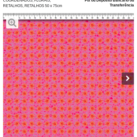
COORDENADOS
,
FLORAIS
,
Pix ou Depósito Bancário ou
Transferência
RETALHOS
,
RETALHOS 50 x 75cm