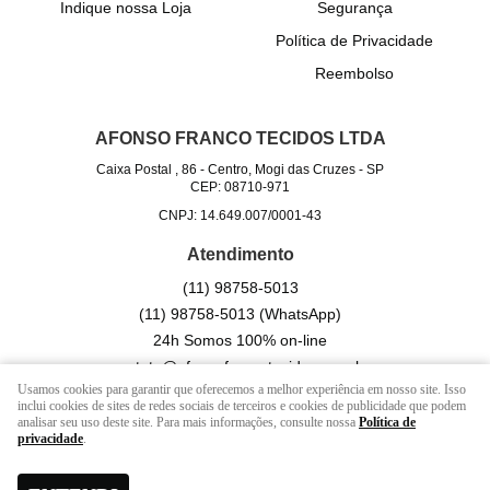
Indique nossa Loja
Segurança
Política de Privacidade
Reembolso
AFONSO FRANCO TECIDOS LTDA
Caixa Postal , 86
-
Centro, Mogi das Cruzes
-
SP
CEP: 08710-971
CNPJ: 14.649.007/0001-43
Atendimento
(11)
98758-5013
(11)
98758-5013
(WhatsApp)
24h Somos 100% on-line
contato@afonsofrancotecidos.com.br
Usamos cookies para garantir que oferecemos a melhor experiência em nosso site. Isso
inclui cookies de sites de redes sociais de terceiros e cookies de publicidade que podem
analisar seu uso deste site. Para mais informações, consulte nossa
Política de
LOJA VIRTUAL CRIADA POR
privacidade
.