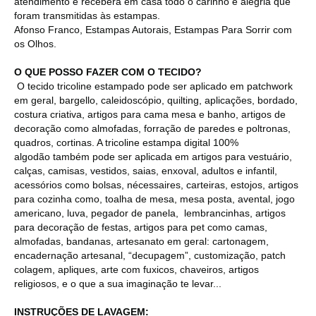
atendimento e receberá em casa todo o carinho e alegria que
foram transmitidas às estampas.
Afonso Franco, Estampas Autorais, Estampas Para Sorrir com
os Olhos.
O QUE POSSO FAZER COM O TECIDO?
O tecido tricoline estampado pode ser aplicado em patchwork
em geral, bargello, caleidoscópio, quilting, aplicações, bordado,
costura criativa, artigos para cama mesa e banho, artigos de
decoração como almofadas, forração de paredes e poltronas,
quadros, cortinas. A tricoline estampa digital 100%
algodão também pode ser aplicada em artigos para vestuário,
calças, camisas, vestidos, saias, enxoval, adultos e infantil,
acessórios como bolsas, nécessaires, carteiras, estojos, artigos
para cozinha como, toalha de mesa, mesa posta, avental, jogo
americano, luva, pegador de panela, lembrancinhas, artigos
para decoração de festas, artigos para pet como camas,
almofadas, bandanas, artesanato em geral: cartonagem,
encadernação artesanal, “decupagem”, customização, patch
colagem, apliques, arte com fuxicos, chaveiros, artigos
religiosos, e o que a sua imaginação te levar...
INSTRUÇÕES DE LAVAGEM: