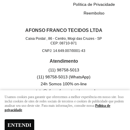
Política de Privacidade
Reembolso
AFONSO FRANCO TECIDOS LTDA
Caixa Postal , 86
-
Centro, Mogi das Cruzes
-
SP
CEP: 08710-971
CNPJ: 14.649.007/0001-43
Atendimento
(11)
98758-5013
(11)
98758-5013
(WhatsApp)
24h Somos 100% on-line
contato@afonsofrancotecidos.com.br
Usamos cookies para garantir que oferecemos a melhor experiência em nosso site. Isso
inclui cookies de sites de redes sociais de terceiros e cookies de publicidade que podem
analisar seu uso deste site. Para mais informações, consulte nossa
Política de
LOJA VIRTUAL CRIADA POR
privacidade
.
ENTENDI