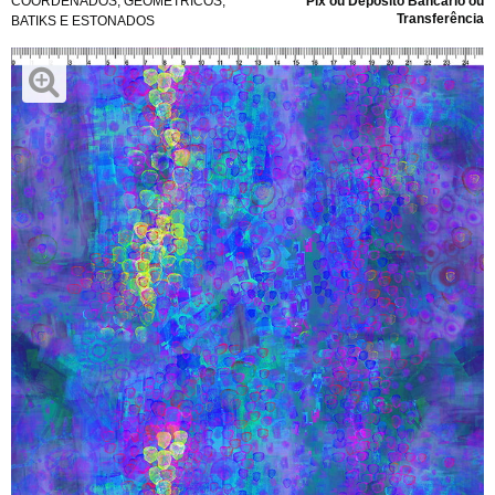
COORDENADOS
,
GEOMÉTRICOS
,
Pix ou Depósito Bancário ou
Transferência
BATIKS E ESTONADOS