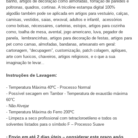
banho, artigos de decoração como almofadas, forração de paredes e
poltronas, quadros, cortinas. A tricoline estampa digital 100%
algodão também pode se aplicada em artigos para vestuário, calças,
camisas, vestidos, saias, enxoval, adultos e infantil, acessórios
como bolsas, nécessaires, carteiras, estojos, artigos para cozinha
como, toalha de mesa, avental, jogo americano, luva, pegador de
panela, lembrancinhas, artigos para decoração de festas, artigos para
pet como camas, almofadas, bandanas, artesanato em geral:
cartonagem, “decupagem”, customização, patch colagem, apliques,
arte com fuxicos, chaveiros, artigos religiosos, e o que a sua
imaginação te levar...
Instruções de Lavagem:
- Temperatura Máxima 40ºC - Processo Normal
- Possível secagem em Tambor - Temperatura de exaustão máxima
60°C
- Não Alvejar
- Temperatura Máxima do Ferro 200ºC
- Limpeza a seco profissional com tetracloroetileno e todos os
solventes listados para o símbolo F – Processo Suave
-
Envio em até 2 dias úteis – considerar este prazo após