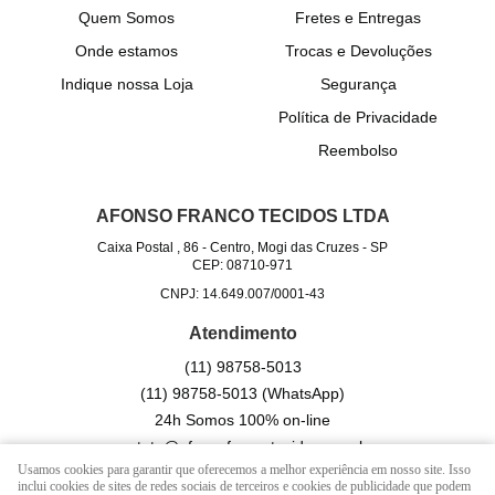
Quem Somos
Fretes e Entregas
Onde estamos
Trocas e Devoluções
Indique nossa Loja
Segurança
Política de Privacidade
Reembolso
AFONSO FRANCO TECIDOS LTDA
Caixa Postal , 86
-
Centro, Mogi das Cruzes
-
SP
CEP: 08710-971
CNPJ: 14.649.007/0001-43
Atendimento
(11)
98758-5013
(11)
98758-5013
(WhatsApp)
24h Somos 100% on-line
contato@afonsofrancotecidos.com.br
Usamos cookies para garantir que oferecemos a melhor experiência em nosso site. Isso
inclui cookies de sites de redes sociais de terceiros e cookies de publicidade que podem