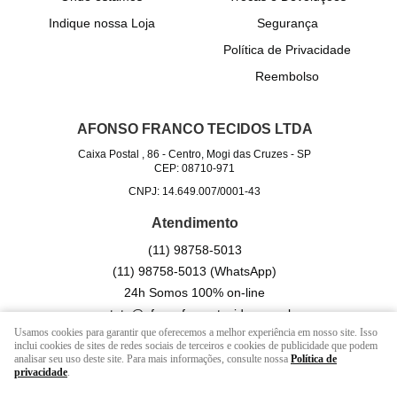
Indique nossa Loja
Segurança
Política de Privacidade
Reembolso
AFONSO FRANCO TECIDOS LTDA
Caixa Postal , 86
-
Centro, Mogi das Cruzes
-
SP
CEP: 08710-971
CNPJ: 14.649.007/0001-43
Atendimento
(11)
98758-5013
(11)
98758-5013
(WhatsApp)
24h Somos 100% on-line
contato@afonsofrancotecidos.com.br
Usamos cookies para garantir que oferecemos a melhor experiência em nosso site. Isso
inclui cookies de sites de redes sociais de terceiros e cookies de publicidade que podem
analisar seu uso deste site. Para mais informações, consulte nossa
Política de
LOJA VIRTUAL CRIADA POR
privacidade
.