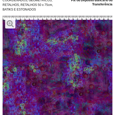
COORDENADOS
,
GEOMÉTRICOS
,
Pix ou Depósito Bancário ou
Transferência
RETALHOS
,
RETALHOS 50 x 75cm
,
BATIKS E ESTONADOS