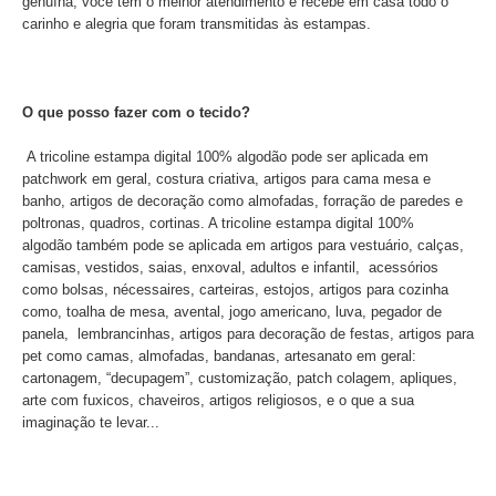
genuína, você tem o melhor atendimento e recebe em casa todo o
carinho e alegria que foram transmitidas às estampas.
O que posso fazer com o tecido?
A tricoline estampa digital 100% algodão pode ser aplicada em
patchwork em geral, costura criativa, artigos para cama mesa e
banho, artigos de decoração como almofadas, forração de paredes e
poltronas, quadros, cortinas. A tricoline estampa digital 100%
algodão também pode se aplicada em artigos para vestuário, calças,
camisas, vestidos, saias, enxoval, adultos e infantil, acessórios
como bolsas, nécessaires, carteiras, estojos, artigos para cozinha
como, toalha de mesa, avental, jogo americano, luva, pegador de
panela, lembrancinhas, artigos para decoração de festas, artigos para
pet como camas, almofadas, bandanas, artesanato em geral:
cartonagem, “decupagem”, customização, patch colagem, apliques,
arte com fuxicos, chaveiros, artigos religiosos, e o que a sua
imaginação te levar...