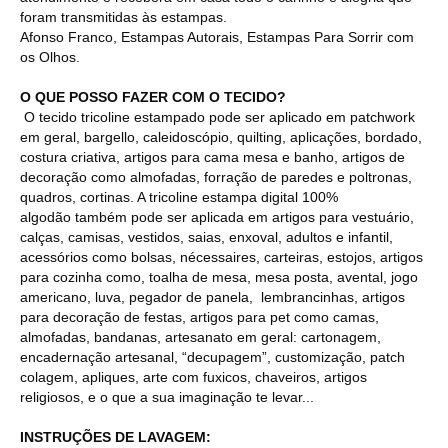
foram transmitidas às estampas.
Afonso Franco, Estampas Autorais, Estampas Para Sorrir com
os Olhos.
O QUE POSSO FAZER COM O TECIDO?
O tecido tricoline estampado pode ser aplicado em patchwork
em geral, bargello, caleidoscópio, quilting, aplicações, bordado,
costura criativa, artigos para cama mesa e banho, artigos de
decoração como almofadas, forração de paredes e poltronas,
quadros, cortinas. A tricoline estampa digital 100%
algodão também pode ser aplicada em artigos para vestuário,
calças, camisas, vestidos, saias, enxoval, adultos e infantil,
acessórios como bolsas, nécessaires, carteiras, estojos, artigos
para cozinha como, toalha de mesa, mesa posta, avental, jogo
americano, luva, pegador de panela, lembrancinhas, artigos
para decoração de festas, artigos para pet como camas,
almofadas, bandanas, artesanato em geral: cartonagem,
encadernação artesanal, “decupagem”, customização, patch
colagem, apliques, arte com fuxicos, chaveiros, artigos
religiosos, e o que a sua imaginação te levar...
INSTRUÇÕES DE LAVAGEM: