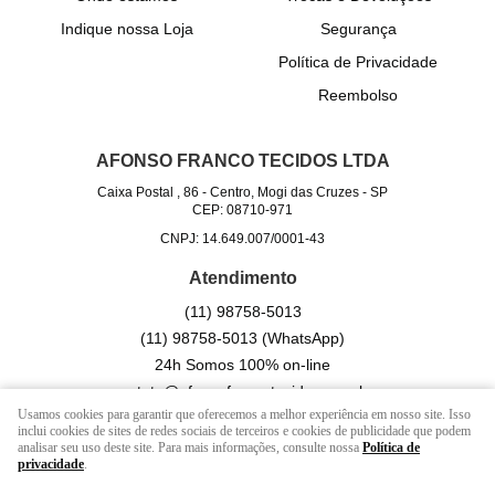
Indique nossa Loja
Segurança
Política de Privacidade
Reembolso
AFONSO FRANCO TECIDOS LTDA
Caixa Postal , 86
-
Centro, Mogi das Cruzes
-
SP
CEP: 08710-971
CNPJ: 14.649.007/0001-43
Atendimento
(11)
98758-5013
(11)
98758-5013
(WhatsApp)
24h Somos 100% on-line
contato@afonsofrancotecidos.com.br
Usamos cookies para garantir que oferecemos a melhor experiência em nosso site. Isso
inclui cookies de sites de redes sociais de terceiros e cookies de publicidade que podem
analisar seu uso deste site. Para mais informações, consulte nossa
Política de
LOJA VIRTUAL CRIADA POR
privacidade
.