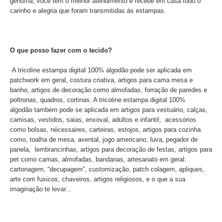
genuína, você tem o melhor atendimento e recebe em casa todo o
carinho e alegria que foram transmitidas às estampas.
O que posso fazer com o tecido?
A tricoline estampa digital 100% algodão pode ser aplicada em
patchwork em geral, costura criativa, artigos para cama mesa e
banho, artigos de decoração como almofadas, forração de paredes e
poltronas, quadros, cortinas. A tricoline estampa digital 100%
algodão também pode se aplicada em artigos para vestuário, calças,
camisas, vestidos, saias, enxoval, adultos e infantil, acessórios
como bolsas, nécessaires, carteiras, estojos, artigos para cozinha
como, toalha de mesa, avental, jogo americano, luva, pegador de
panela, lembrancinhas, artigos para decoração de festas, artigos para
pet como camas, almofadas, bandanas, artesanato em geral:
cartonagem, “decupagem”, customização, patch colagem, apliques,
arte com fuxicos, chaveiros, artigos religiosos, e o que a sua
imaginação te levar...