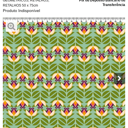
GEOMÉTRICOS
,
RETALHOS
,
Pix ou Depósito Bancário ou
Transferência
RETALHOS 50 x 75cm
Produto Indisponível