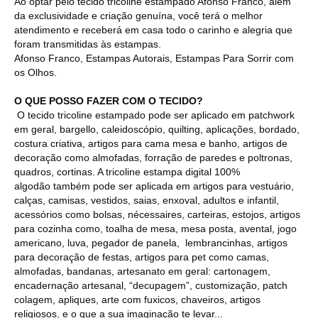
Ao optar pelo tecido tricoline estampado Afonso Franco, além
da exclusividade e criação genuína, você terá o melhor
atendimento e receberá em casa todo o carinho e alegria que
foram transmitidas às estampas.
Afonso Franco, Estampas Autorais, Estampas Para Sorrir com
os Olhos.
O QUE POSSO FAZER COM O TECIDO?
O tecido tricoline estampado pode ser aplicado em patchwork
em geral, bargello, caleidoscópio, quilting, aplicações, bordado,
costura criativa, artigos para cama mesa e banho, artigos de
decoração como almofadas, forração de paredes e poltronas,
quadros, cortinas. A tricoline estampa digital 100%
algodão também pode ser aplicada em artigos para vestuário,
calças, camisas, vestidos, saias, enxoval, adultos e infantil,
acessórios como bolsas, nécessaires, carteiras, estojos, artigos
para cozinha como, toalha de mesa, mesa posta, avental, jogo
americano, luva, pegador de panela, lembrancinhas, artigos
para decoração de festas, artigos para pet como camas,
almofadas, bandanas, artesanato em geral: cartonagem,
encadernação artesanal, “decupagem”, customização, patch
colagem, apliques, arte com fuxicos, chaveiros, artigos
religiosos, e o que a sua imaginação te levar...