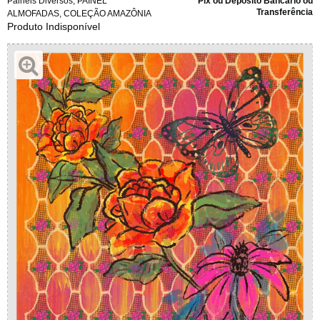
Painéis Diversos
,
PAINEL
Pix ou Depósito Bancário ou
Transferência
ALMOFADAS
,
COLEÇÃO AMAZÔNIA
Produto Indisponível