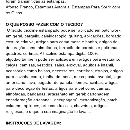
foram transmitidas às estampas.
Afonso Franco, Estampas Autorais, Estampas Para Sorrir com
os Olhos.
O QUE POSSO FAZER COM O TECIDO?
O tecido tricoline estampado pode ser aplicado em patchwork
em geral, bargello, caleidoscópio, quilting, aplicações, bordado,
costura criativa, artigos para cama mesa e banho, artigos de
decoração como almofadas, forração de paredes e poltronas,
quadros, cortinas. A tricoline estampa digital 100%
algodão também pode ser aplicada em artigos para vestuário,
calças, camisas, vestidos, saias, enxoval, adultos e infantil,
acessórios como bolsas, nécessaires, carteiras, estojos, artigos
para cozinha como, toalha de mesa, mesa posta, avental, jogo
americano, luva, pegador de panela, lembrancinhas, artigos
para decoração de festas, artigos para pet como camas,
almofadas, bandanas, artesanato em geral: cartonagem,
encadernação artesanal, “decupagem”, customização, patch
colagem, apliques, arte com fuxicos, chaveiros, artigos
religiosos, e o que a sua imaginação te levar...
INSTRUÇÕES DE LAVAGEM: