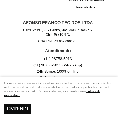
Reembolso
AFONSO FRANCO TECIDOS LTDA
Caixa Postal , 86
-
Centro, Mogi das Cruzes
-
SP
CEP: 08710-971
CNPJ: 14.649.007/0001-43
Atendimento
(11)
98758-5013
(11)
98758-5013
(WhatsApp)
24h Somos 100% on-line
contato@afonsofrancotecidos.com.br
Usamos cookies para garantir que oferecemos a melhor experiência em nosso site. Isso
inclui cookies de sites de redes sociais de terceiros e cookies de publicidade que podem
analisar seu uso deste site. Para mais informações, consulte nossa
Política de
LOJA VIRTUAL CRIADA POR
privacidade
.
ENTENDI