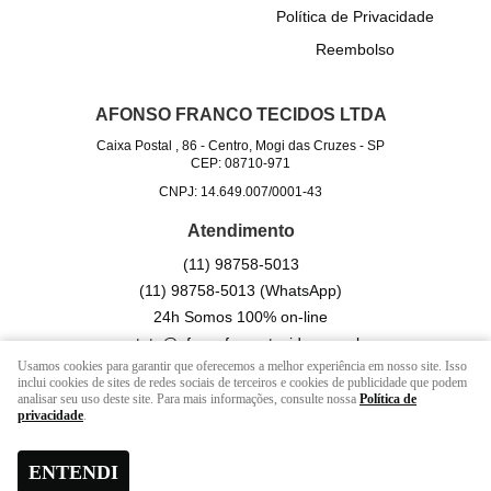
Política de Privacidade
Reembolso
AFONSO FRANCO TECIDOS LTDA
Caixa Postal , 86
-
Centro, Mogi das Cruzes
-
SP
CEP: 08710-971
CNPJ: 14.649.007/0001-43
Atendimento
(11)
98758-5013
(11)
98758-5013
(WhatsApp)
24h Somos 100% on-line
contato@afonsofrancotecidos.com.br
Usamos cookies para garantir que oferecemos a melhor experiência em nosso site. Isso
inclui cookies de sites de redes sociais de terceiros e cookies de publicidade que podem
analisar seu uso deste site. Para mais informações, consulte nossa
Política de
LOJA VIRTUAL CRIADA POR
privacidade
.
ENTENDI