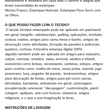
atendimento e receberá em casa todo o carinho e alegria que
foram transmitidas às estampas.
Afonso Franco, Estampas Autorais, Estampas Para Sorrir com
os Olhos.
O QUE POSSO FAZER COM O TECIDO?
O tecido tricoline estampado pode ser aplicado em patchwork
em geral, bargello, caleidoscópio, quilting, aplicações, bordado,
costura criativa, artigos para cama mesa e banho, artigos de
decoração como almofadas, forração de paredes e poltronas,
quadros, cortinas. A tricoline estampa digital 100%
algodão também pode ser aplicada em artigos para vestuário,
calças, camisas, vestidos, saias, enxoval, adultos e infantil,
acessórios como bolsas, nécessaires, carteiras, estojos, artigos
para cozinha como, toalha de mesa, mesa posta, avental, jogo
americano, luva, pegador de panela, lembrancinhas, artigos
para decoração de festas, artigos para pet como camas,
almofadas, bandanas, artesanato em geral: cartonagem,
encadernação artesanal, “decupagem”, customização, patch
colagem, apliques, arte com fuxicos, chaveiros, artigos
religiosos, e o que a sua imaginação te levar...
INSTRUÇÕES DE LAVAGEM: