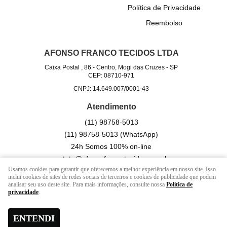
Política de Privacidade
Reembolso
AFONSO FRANCO TECIDOS LTDA
Caixa Postal , 86
-
Centro, Mogi das Cruzes
-
SP
CEP: 08710-971
CNPJ: 14.649.007/0001-43
Atendimento
(11)
98758-5013
(11)
98758-5013
(WhatsApp)
24h Somos 100% on-line
contato@afonsofrancotecidos.com.br
Usamos cookies para garantir que oferecemos a melhor experiência em nosso site. Isso
inclui cookies de sites de redes sociais de terceiros e cookies de publicidade que podem
analisar seu uso deste site. Para mais informações, consulte nossa
Política de
LOJA VIRTUAL CRIADA POR
privacidade
.
ENTENDI