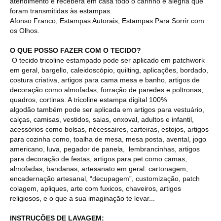
atendimento e receberá em casa todo o carinho e alegria que
foram transmitidas às estampas.
Afonso Franco, Estampas Autorais, Estampas Para Sorrir com
os Olhos.
O QUE POSSO FAZER COM O TECIDO?
O tecido tricoline estampado pode ser aplicado em patchwork
em geral, bargello, caleidoscópio, quilting, aplicações, bordado,
costura criativa, artigos para cama mesa e banho, artigos de
decoração como almofadas, forração de paredes e poltronas,
quadros, cortinas. A tricoline estampa digital 100%
algodão também pode ser aplicada em artigos para vestuário,
calças, camisas, vestidos, saias, enxoval, adultos e infantil,
acessórios como bolsas, nécessaires, carteiras, estojos, artigos
para cozinha como, toalha de mesa, mesa posta, avental, jogo
americano, luva, pegador de panela, lembrancinhas, artigos
para decoração de festas, artigos para pet como camas,
almofadas, bandanas, artesanato em geral: cartonagem,
encadernação artesanal, “decupagem”, customização, patch
colagem, apliques, arte com fuxicos, chaveiros, artigos
religiosos, e o que a sua imaginação te levar...
INSTRUÇÕES DE LAVAGEM: