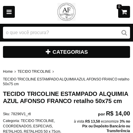
0
CATEGORIAS
Home
TECIDO TRICOLINE
TECIDO TRICOLINE ESTAMPADO ALQUIMIA AZUL AFONSO FRANCO retalho
50x75 cm
TECIDO TRICOLINE ESTAMPADO ALQUIMIA
AZUL AFONSO FRANCO retalho 50x75 cm
R$ 14,00
por
Sku:
78296V1_rtl
Categoria:
TECIDO TRICOLINE
,
à vista
R$ 13,58
economize
3%
no
COORDENADOS
,
ESPECIAIS
,
Pix ou Depósito Bancário ou
Transferência
RETALHOS
,
RETALHOS 50 x 75cm
,