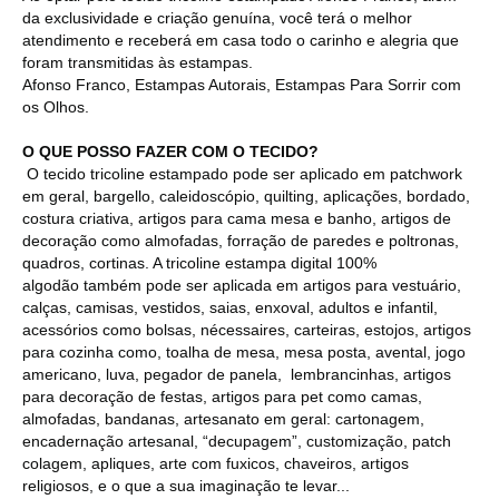
da exclusividade e criação genuína, você terá o melhor
atendimento e receberá em casa todo o carinho e alegria que
foram transmitidas às estampas.
Afonso Franco, Estampas Autorais, Estampas Para Sorrir com
os Olhos.
O QUE POSSO FAZER COM O TECIDO?
O tecido tricoline estampado pode ser aplicado em patchwork
em geral, bargello, caleidoscópio, quilting, aplicações, bordado,
costura criativa, artigos para cama mesa e banho, artigos de
decoração como almofadas, forração de paredes e poltronas,
quadros, cortinas. A tricoline estampa digital 100%
algodão também pode ser aplicada em artigos para vestuário,
calças, camisas, vestidos, saias, enxoval, adultos e infantil,
acessórios como bolsas, nécessaires, carteiras, estojos, artigos
para cozinha como, toalha de mesa, mesa posta, avental, jogo
americano, luva, pegador de panela, lembrancinhas, artigos
para decoração de festas, artigos para pet como camas,
almofadas, bandanas, artesanato em geral: cartonagem,
encadernação artesanal, “decupagem”, customização, patch
colagem, apliques, arte com fuxicos, chaveiros, artigos
religiosos, e o que a sua imaginação te levar...