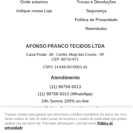
Onde estamos
Trocas e Devoluções
Indique nossa Loja
Segurança
Política de Privacidade
Reembolso
AFONSO FRANCO TECIDOS LTDA
Caixa Postal , 86
-
Centro, Mogi das Cruzes
-
SP
CEP: 08710-971
CNPJ: 14.649.007/0001-43
Atendimento
(11)
98758-5013
(11)
98758-5013
(WhatsApp)
24h Somos 100% on-line
contato@afonsofrancotecidos.com.br
Usamos cookies para garantir que oferecemos a melhor experiência em nosso site. Isso
inclui cookies de sites de redes sociais de terceiros e cookies de publicidade que podem
analisar seu uso deste site. Para mais informações, consulte nossa
Política de
LOJA VIRTUAL CRIADA POR
privacidade
.