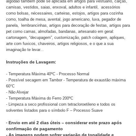
algodão também pode se aplicada em artigos para vestuário, calças,
camisas, vestidos, saias, enxoval, adultos e infantil, acessórios
como bolsas, nécessaires, carteiras, estojos, artigos para cozinha
como, toalha de mesa, avental, jogo americano, luva, pegador de
panela, lembrancinhas, artigos para decoração de festas, artigos para
pet como camas, almofadas, bandanas, artesanato em geral:
cartonagem, “decupagem”, customização, patch colagem, apliques,
arte com fuxicos, chaveiros, artigos religiosos, e o que a sua
imaginação te levar...
Instruções de Lavagem:
- Temperatura Máxima 40ºC - Processo Normal
- Possível secagem em Tambor - Temperatura de exaustão máxima
60°C
- Não Alvejar
- Temperatura Máxima do Ferro 200ºC
- Limpeza a seco profissional com tetracloroetileno e todos os
solventes listados para o símbolo F – Processo Suave
-
Envio em até 2 dias úteis – considerar este prazo após
confirmação de pagamento
- As imagens podem sofrer variação de tonalidade e