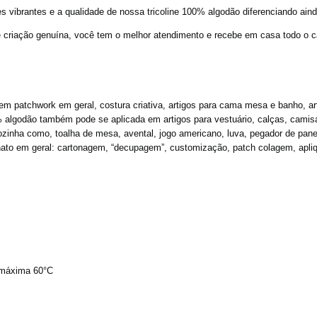
 vibrantes e a qualidade de nossa tricoline 100% algodão diferenciando aind
e criação genuína, você tem o melhor atendimento e recebe em casa todo o c
 em patchwork em geral, costura criativa, artigos para cama mesa e banho, 
0% algodão também pode se aplicada em artigos para vestuário, calças, camisas
cozinha como, toalha de mesa, avental, jogo americano, luva, pegador de pan
to em geral: cartonagem, “decupagem”, customização, patch colagem, apliques
 máxima 60°C