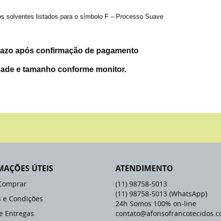
 os solventes listados para o símbolo F – Processo Suave
 prazo após confirmação de pagamento
idade e tamanho conforme monitor.
MAÇÕES ÚTEIS
ATENDIMENTO
Comprar
(11)
98758-5013
(11)
98758-5013
(WhatsApp)
 e Condições
24h Somos 100% on-line
 e Entregas
contato@afonsofrancotecidos.c