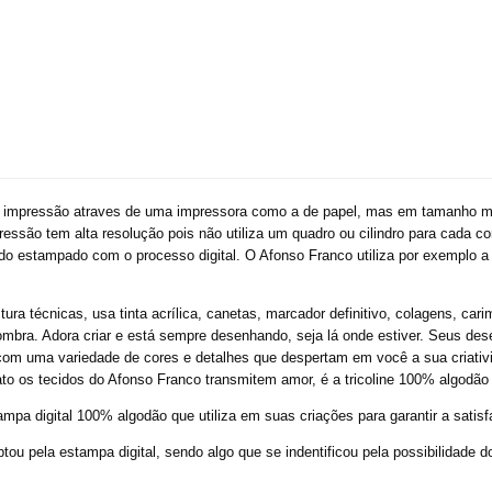
e impressão atraves de uma impressora como a de papel, mas em tamanho ma
essão tem alta resolução pois não utiliza um quadro ou cilindro para cada c
cido estampado com o processo digital. O Afonso Franco utiliza por exemplo a
 técnicas, usa tinta acrílica, canetas, marcador definitivo, colagens, carimb
sombra. Adora criar e está sempre desenhando, seja lá onde estiver. Seus de
za com uma variedade de cores e detalhes que despertam em você a sua criat
fato os tecidos do Afonso Franco transmitem amor, é a tricoline 100% algodão
mpa digital 100% algodão que utiliza em suas criações para garantir a satisf
u pela estampa digital, sendo algo que se indentificou pela possibilidade do