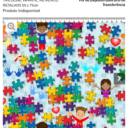
TRICOLINE
,
INFANTIL
,
RETALHOS
,
Pix ou Depósito Bancário ou
Transferência
RETALHOS 50 x 75cm
Produto Indisponível