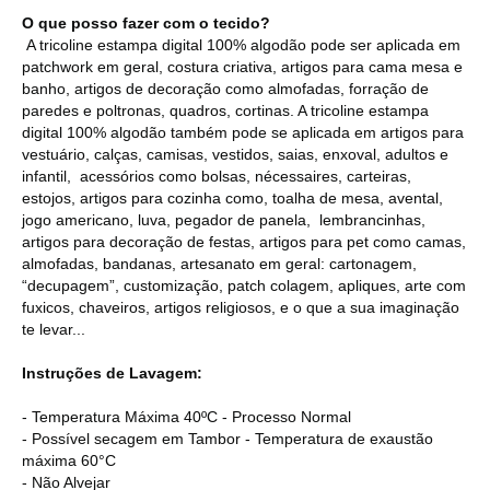
O que posso fazer com o tecido?
A tricoline estampa digital 100% algodão pode ser aplicada em
patchwork em geral, costura criativa, artigos para cama mesa e
banho, artigos de decoração como almofadas, forração de
paredes e poltronas, quadros, cortinas. A tricoline estampa
digital 100% algodão também pode se aplicada em artigos para
vestuário, calças, camisas, vestidos, saias, enxoval, adultos e
infantil, acessórios como bolsas, nécessaires, carteiras,
estojos, artigos para cozinha como, toalha de mesa, avental,
jogo americano, luva, pegador de panela, lembrancinhas,
artigos para decoração de festas, artigos para pet como camas,
almofadas, bandanas, artesanato em geral: cartonagem,
“decupagem”, customização, patch colagem, apliques, arte com
fuxicos, chaveiros, artigos religiosos, e o que a sua imaginação
te levar...
Instruções de Lavagem:
- Temperatura Máxima 40ºC - Processo Normal
- Possível secagem em Tambor - Temperatura de exaustão
máxima 60°C
- Não Alvejar