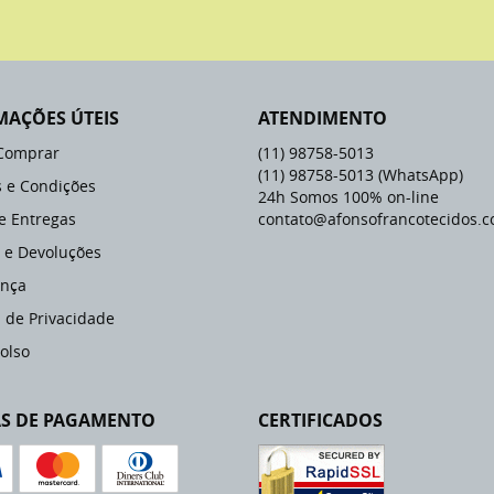
MAÇÕES ÚTEIS
ATENDIMENTO
Comprar
(11)
98758-5013
(11)
98758-5013
(WhatsApp)
 e Condições
24h Somos 100% on-line
 e Entregas
contato@afonsofrancotecidos.c
 e Devoluções
nça
a de Privacidade
olso
S DE PAGAMENTO
CERTIFICADOS