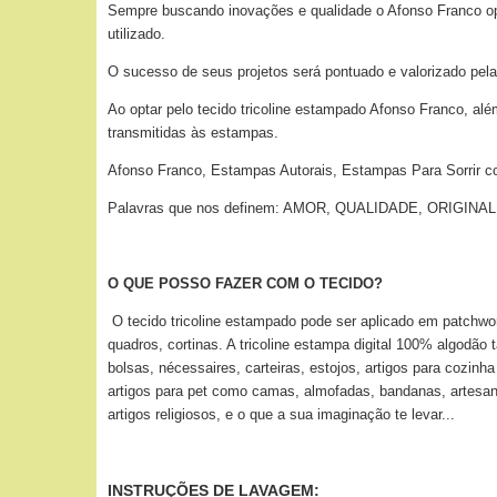
Sempre buscando inovações e qualidade o Afonso Franco optou
utilizado.
O sucesso de seus projetos será pontuado e valorizado pela
Ao optar pelo tecido tricoline estampado Afonso Franco, alé
transmitidas às estampas.
Afonso Franco, Estampas Autorais, Estampas Para Sorrir c
Palavras que nos definem: AMOR, QUALIDADE, ORIGI
O QUE POSSO FAZER COM O TECIDO?
O tecido tricoline estampado pode ser aplicado
em patchwor
quadros, cortinas. A tricoline estampa digital 100% algodão
bolsas, nécessaires, carteiras, estojos, artigos para cozin
artigos para pet como camas, almofadas, bandanas, artesan
artigos religiosos, e o que a sua imaginação te levar...
INSTRUÇÕES DE LAVAGEM: