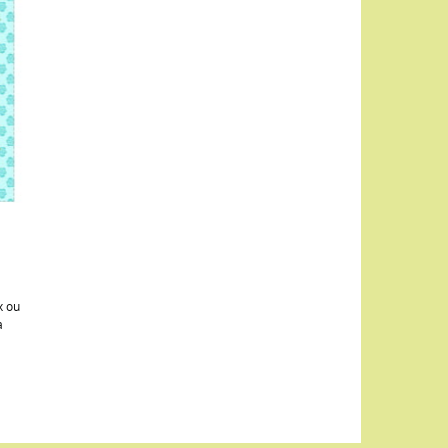
x ou
a