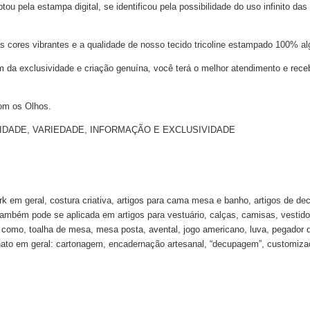
 pela estampa digital, se identificou pela possibilidade do uso infinito das
s cores vibrantes e a qualidade de nosso tecido tricoline estampado 100% al
m da exclusividade e criação genuína, você terá o melhor atendimento e rece
om os Olhos.
NALIDADE, VARIEDADE, INFORMAÇÃO E EXCLUSIVIDADE
k em geral, costura criativa, artigos para cama mesa e banho, artigos de de
 também pode se aplicada em artigos para vestuário, calças, camisas, vestido
ha como, toalha de mesa, mesa posta, avental, jogo americano, luva, pegador 
ato em geral: cartonagem, encadernação artesanal, “decupagem”, customizaçã