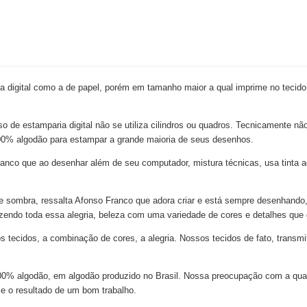
 digital como a de papel, porém em tamanho maior a qual imprime no tecido
so de estamparia digital não se utiliza cilindros ou quadros. Tecnicamente nã
e 100% algodão para estampar a grande maioria de seus desenhos.
nco que ao desenhar além de seu computador, mistura técnicas, usa tinta acr
z e sombra, ressalta Afonso Franco que adora criar e está sempre desenhando,
azendo toda essa alegria, beleza com uma variedade de cores e detalhes que
ecidos, a combinação de cores, a alegria. Nossos tecidos de fato, transmi
 100% algodão, em algodão produzido no Brasil. Nossa preocupação com a qu
 e o resultado de um bom trabalho.