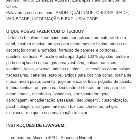
Afonso Franco, Estampas Autorais, Estampas Para Sorrir com os
Olhos.
Palavras que nos definem: AMOR, QUALIDADE, ORIGINALIDADE,
VARIEDADE, INFORMAÇÃO E EXCLUSIVIDADE
O QUE POSSO FAZER COM O TECIDO?
O tecido tricoline estampado pode ser aplicado
em patchwork em
geral, costura criativa, artigos para cama mesa e banho, artigos de
decoração como almofadas, forração de paredes e poltronas,
quadros, cortinas. A tricoline estampa digital 100% algodão também
pode se aplicada em artigos para vestuário, calças, camisas,
vestidos, saias, enxoval, adultos e infantil, acessórios como bolsas,
nécessaires, carteiras, estojos, artigos para cozinha como, toalha de
mesa, mesa posta, avental, jogo americano, luva, pegador de panela,
lembrancinhas, artigos para decoração de festas, artigos para pet
como camas, almofadas, bandanas, artesanato em geral:
cartonagem, encadernação artesanal, “decupagem”, customização,
patch colagem, apliques, arte com fuxicos, chaveiros, artigos
religiosos, e o que a sua imaginação te levar...
INSTRUÇÕES DE LAVAGEM:
- Temperatura Máxima 40ºC - Processo Normal