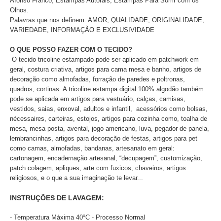
Afonso Franco, Estampas Autorais, Estampas Para Sorrir com os
Olhos.
Palavras que nos definem: AMOR, QUALIDADE, ORIGINALIDADE,
VARIEDADE, INFORMAÇÃO E EXCLUSIVIDADE
O QUE POSSO FAZER COM O TECIDO?
O tecido tricoline estampado pode ser aplicado
em patchwork em
geral, costura criativa, artigos para cama mesa e banho, artigos de
decoração como almofadas, forração de paredes e poltronas,
quadros, cortinas. A tricoline estampa digital 100% algodão também
pode se aplicada em artigos para vestuário, calças, camisas,
vestidos, saias, enxoval, adultos e infantil, acessórios como bolsas,
nécessaires, carteiras, estojos, artigos para cozinha como, toalha de
mesa, mesa posta, avental, jogo americano, luva, pegador de panela,
lembrancinhas, artigos para decoração de festas, artigos para pet
como camas, almofadas, bandanas, artesanato em geral:
cartonagem, encadernação artesanal, “decupagem”, customização,
patch colagem, apliques, arte com fuxicos, chaveiros, artigos
religiosos, e o que a sua imaginação te levar...
INSTRUÇÕES DE LAVAGEM:
- Temperatura Máxima 40ºC - Processo Normal