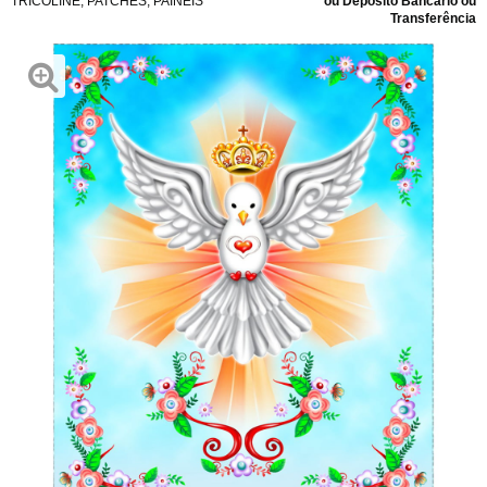
TRICOLINE
,
PATCHES
,
PAINÉIS
ou Depósito Bancário ou
Transferência