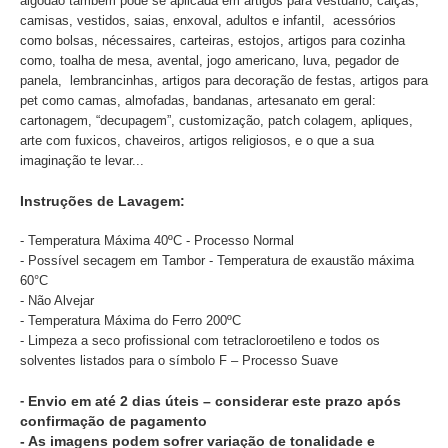
algodão também pode se aplicada em artigos para vestuário, calças,
camisas, vestidos, saias, enxoval, adultos e infantil, acessórios
como bolsas, nécessaires, carteiras, estojos, artigos para cozinha
como, toalha de mesa, avental, jogo americano, luva, pegador de
panela, lembrancinhas, artigos para decoração de festas, artigos para
pet como camas, almofadas, bandanas, artesanato em geral:
cartonagem, “decupagem”, customização, patch colagem, apliques,
arte com fuxicos, chaveiros, artigos religiosos, e o que a sua
imaginação te levar...
Instruções de Lavagem:
- Temperatura Máxima 40ºC - Processo Normal
- Possível secagem em Tambor - Temperatura de exaustão máxima
60°C
- Não Alvejar
- Temperatura Máxima do Ferro 200ºC
- Limpeza a seco profissional com tetracloroetileno e todos os
solventes listados para o símbolo F – Processo Suave
-
Envio em até 2 dias úteis – considerar este prazo após
confirmação de pagamento
- As imagens podem sofrer variação de tonalidade e