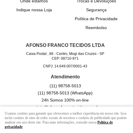
Onde estamos
Trocas e Devoluções
Indique nossa Loja
Segurança
Política de Privacidade
Reembolso
AFONSO FRANCO TECIDOS LTDA
Caixa Postal , 86
-
Centro, Mogi das Cruzes
-
SP
CEP: 08710-971
CNPJ: 14.649.007/0001-43
Atendimento
(11)
98758-5013
(11)
98758-5013
(WhatsApp)
24h Somos 100% on-line
contato@afonsofrancotecidos.com.br
Usamos cookies para garantir que oferecemos a melhor experiência em nosso site. Isso
inclui cookies de sites de redes sociais de terceiros e cookies de publicidade que podem
analisar seu uso deste site. Para mais informações, consulte nossa
Política de
LOJA VIRTUAL CRIADA POR
privacidade
.