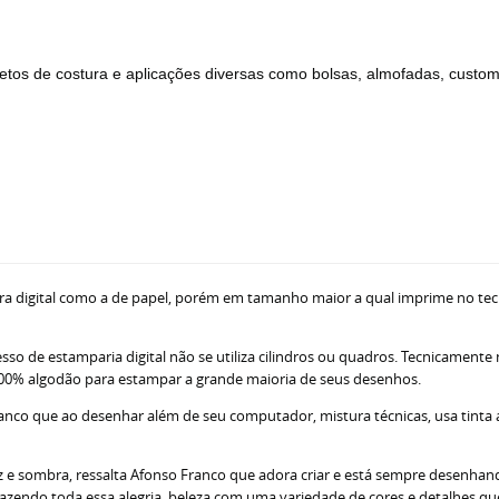
jetos de costura e aplicações diversas como bolsas, almofadas, custo
ra digital como a de papel, porém em tamanho maior a qual imprime no tec
sso de estamparia digital não se utiliza cilindros ou quadros. Tecnicamente
ne 100% algodão para estampar a grande maioria de seus desenhos.
nco que ao desenhar além de seu computador, mistura técnicas, usa tinta acr
z e sombra, ressalta Afonso Franco que adora criar e está sempre desenhando
razendo toda essa alegria, beleza com uma variedade de cores e detalhes q