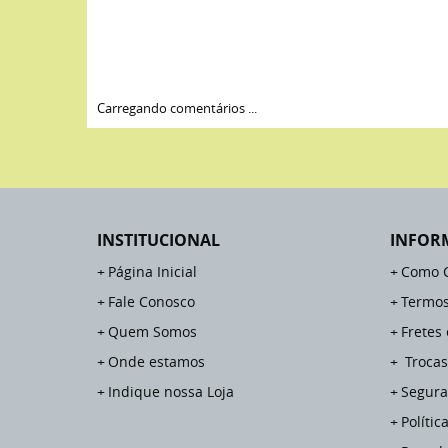
Carregando comentários ...
INSTITUCIONAL
INFOR
Página Inicial
Como 
Fale Conosco
Termos
Quem Somos
Fretes
Onde estamos
Trocas
Indique nossa Loja
Segura
Polític