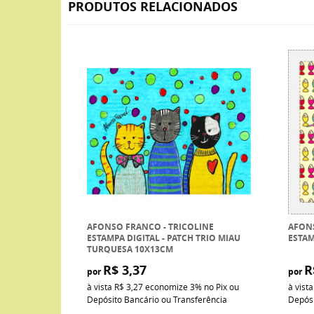
PRODUTOS RELACIONADOS
AFONSO FRANCO - TRICOLINE
AFONS
ESTAMPA DIGITAL - PATCH TRIO MIAU
ESTAM
TURQUESA 10X13CM
R$ 3,37
R
por
por
à vista
R$ 3,27
economize
3%
no Pix ou
à vist
Depósito Bancário ou Transferência
Depósi