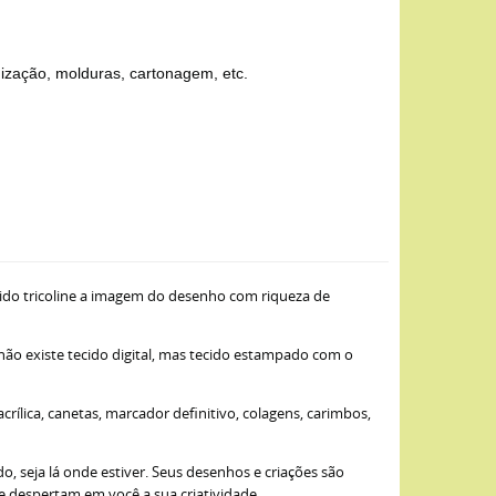
mização, molduras, cartonagem, etc.
ido tricoline a imagem do desenho com riqueza de
 não existe tecido digital, mas tecido estampado com o
ílica, canetas, marcador definitivo, colagens, carimbos,
, seja lá onde estiver. Seus desenhos e criações são
ue despertam em você a sua criatividade