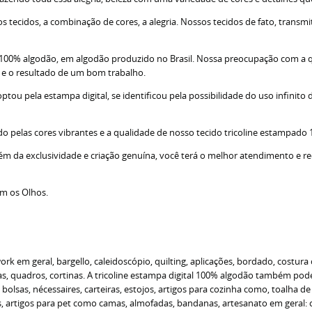
tecidos, a combinação de cores, a alegria. Nossos tecidos de fato, transm
; 100% algodão, em algodão produzido no Brasil. Nossa preocupação com a 
s e o resultado de um bom trabalho.
u pela estampa digital, se identificou pela possibilidade do uso infinito d
do pelas cores vibrantes e a qualidade de nosso tecido tricoline estampado
lém da exclusividade e criação genuína, você terá o melhor atendimento e r
om os Olhos.
 em geral, bargello, caleidoscópio, quilting, aplicações, bordado, costura 
 quadros, cortinas. A tricoline estampa digital 100% algodão também pode s
o bolsas, nécessaires, carteiras, estojos, artigos para cozinha como, toalha 
as, artigos para pet como camas, almofadas, bandanas, artesanato em geral