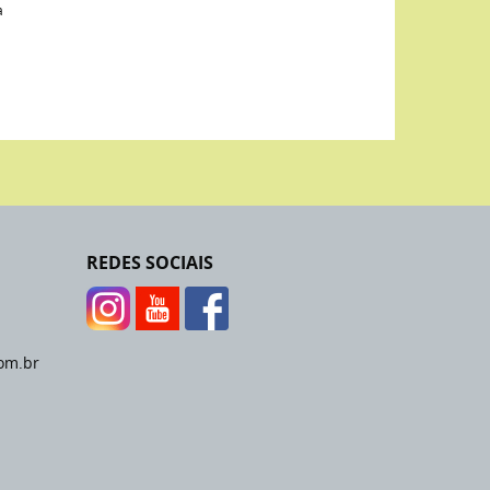
a
REDES SOCIAIS
om.br