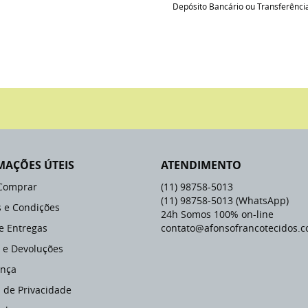
Depósito Bancário ou Transferênci
MAÇÕES ÚTEIS
ATENDIMENTO
Comprar
(11)
98758-5013
(11)
98758-5013
(WhatsApp)
 e Condições
24h Somos 100% on-line
 e Entregas
contato@afonsofrancotecidos.c
 e Devoluções
nça
a de Privacidade