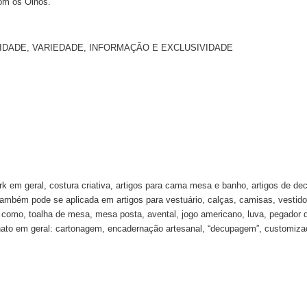
om os Olhos.
NALIDADE, VARIEDADE, INFORMAÇÃO E EXCLUSIVIDADE
k em geral, costura criativa, artigos para cama mesa e banho, artigos de de
 também pode se aplicada em artigos para vestuário, calças, camisas, vestido
ha como, toalha de mesa, mesa posta, avental, jogo americano, luva, pegador 
ato em geral: cartonagem, encadernação artesanal, “decupagem”, customizaçã