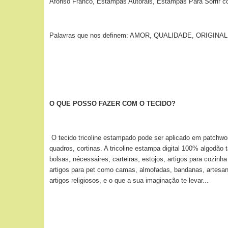
Afonso Franco, Estampas Autorais, Estampas Para Sorrir c
Palavras que nos definem: AMOR, QUALIDADE, ORIGI
O QUE POSSO FAZER COM O TECIDO?
O tecido tricoline estampado pode ser aplicado
em patchwor
quadros, cortinas. A tricoline estampa digital 100% algodão
bolsas, nécessaires, carteiras, estojos, artigos para cozin
artigos para pet como camas, almofadas, bandanas, artesan
artigos religiosos, e o que a sua imaginação te levar...