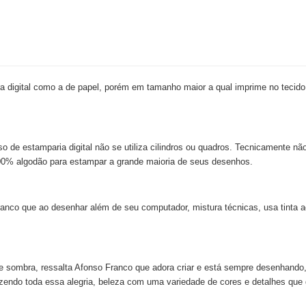
 digital como a de papel, porém em tamanho maior a qual imprime no tecido
so de estamparia digital não se utiliza cilindros ou quadros. Tecnicamente nã
e 100% algodão para estampar a grande maioria de seus desenhos.
nco que ao desenhar além de seu computador, mistura técnicas, usa tinta acr
z e sombra, ressalta Afonso Franco que adora criar e está sempre desenhando,
azendo toda essa alegria, beleza com uma variedade de cores e detalhes que