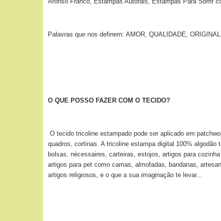
Afonso Franco, Estampas Autorais, Estampas Para Sorrir c
Palavras que nos definem: AMOR, QUALIDADE, ORIGI
O QUE POSSO FAZER COM O TECIDO?
O tecido tricoline estampado pode ser aplicado
em patchwor
quadros, cortinas. A tricoline estampa digital 100% algodão
bolsas, nécessaires, carteiras, estojos, artigos para cozin
artigos para pet como camas, almofadas, bandanas, artesan
artigos religiosos, e o que a sua imaginação te levar...