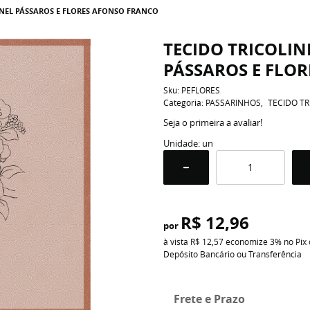
INEL PÁSSAROS E FLORES AFONSO FRANCO
TECIDO TRICOLIN
PÁSSAROS E FLO
Sku:
PEFLORES
Categoria:
PASSARINHOS
TECIDO TR
Seja o primeira a avaliar!
Unidade: un
R$ 12,96
por
à vista
R$ 12,57
economize
3%
no Pix
Depósito Bancário ou Transferência
Frete e Prazo