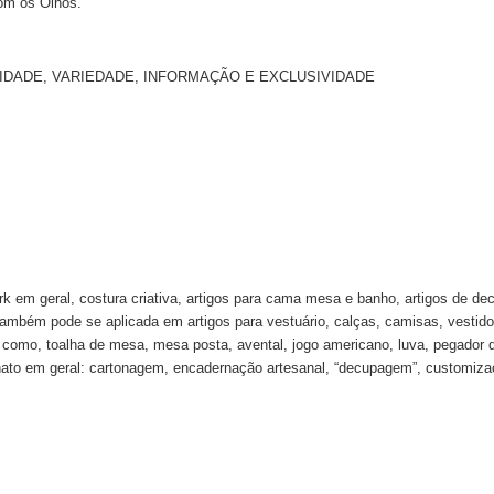
om os Olhos.
NALIDADE, VARIEDADE, INFORMAÇÃO E EXCLUSIVIDADE
k em geral, costura criativa, artigos para cama mesa e banho, artigos de de
 também pode se aplicada em artigos para vestuário, calças, camisas, vestido
ha como, toalha de mesa, mesa posta, avental, jogo americano, luva, pegador 
ato em geral: cartonagem, encadernação artesanal, “decupagem”, customizaçã