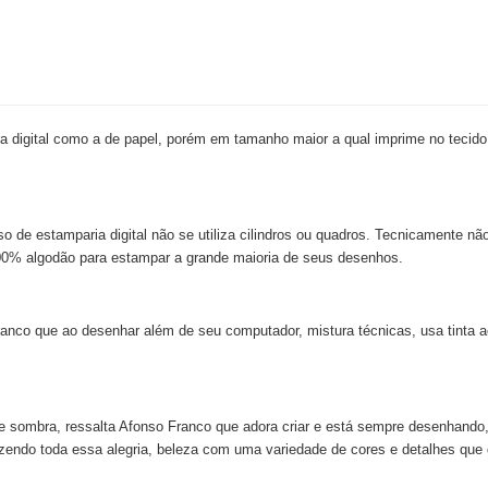
 digital como a de papel, porém em tamanho maior a qual imprime no tecido
so de estamparia digital não se utiliza cilindros ou quadros. Tecnicamente nã
e 100% algodão para estampar a grande maioria de seus desenhos.
nco que ao desenhar além de seu computador, mistura técnicas, usa tinta acr
z e sombra, ressalta Afonso Franco que adora criar e está sempre desenhando,
azendo toda essa alegria, beleza com uma variedade de cores e detalhes que