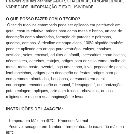
Palavras que nos definem: AMOR, QUALIDADE, ORIGINALIDADE,
VARIEDADE, INFORMAÇÃO E EXCLUSIVIDADE
O QUE POSSO FAZER COM O TECIDO?
O tecido tricoline estampado pode ser aplicado
em patchwork em
geral, costura criativa, artigos para cama mesa e banho, artigos de
decoração como almofadas, forração de paredes e poltronas,
quadros, cortinas. A tricoline estampa digital 100% algodão também
pode se aplicada em artigos para vestuário, calças, camisas,
vestidos, saias, enxoval, adultos e infantil, acessórios como bolsas,
nécessaires, carteiras, estojos, artigos para cozinha como, toalha de
mesa, mesa posta, avental, jogo americano, luva, pegador de panela,
lembrancinhas, artigos para decoração de festas, artigos para pet
como camas, almofadas, bandanas, artesanato em geral:
cartonagem, encadernação artesanal, “decupagem”, customização,
patch colagem, apliques, arte com fuxicos, chaveiros, artigos
religiosos, e o que a sua imaginação te levar...
INSTRUÇÕES DE LAVAGEM:
- Temperatura Máxima 40ºC - Processo Normal
- Possível secagem em Tambor - Temperatura de exaustão máxima
60°C