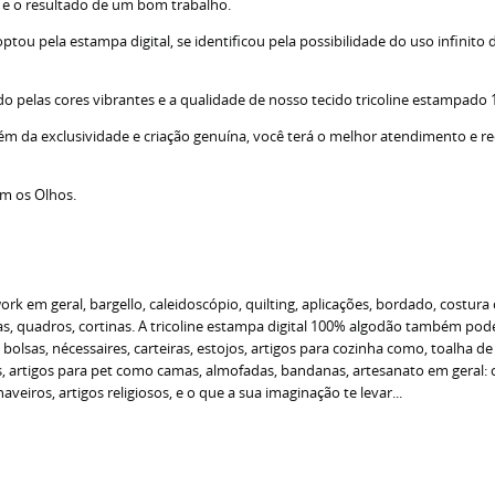
s e o resultado de um bom trabalho.
u pela estampa digital, se identificou pela possibilidade do uso infinito d
do pelas cores vibrantes e a qualidade de nosso tecido tricoline estampado
lém da exclusividade e criação genuína, você terá o melhor atendimento e r
om os Olhos.
 em geral, bargello, caleidoscópio, quilting, aplicações, bordado, costura 
 quadros, cortinas. A tricoline estampa digital 100% algodão também pode s
o bolsas, nécessaires, carteiras, estojos, artigos para cozinha como, toalha 
as, artigos para pet como camas, almofadas, bandanas, artesanato em geral
veiros, artigos religiosos, e o que a sua imaginação te levar...