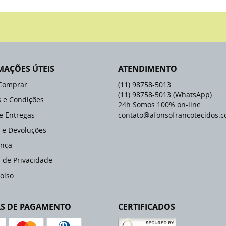
MAÇÕES ÚTEIS
ATENDIMENTO
Comprar
(11)
98758-5013
(11)
98758-5013
(WhatsApp)
 e Condições
24h Somos 100% on-line
 e Entregas
contato@afonsofrancotecidos.c
 e Devoluções
nça
a de Privacidade
olso
S DE PAGAMENTO
CERTIFICADOS