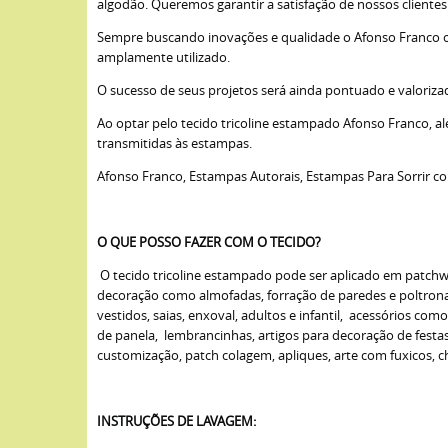
algodão. Queremos garantir a satisfação de nossos cliente
Sempre buscando inovações e qualidade o Afonso Franco opto
amplamente utilizado.
O sucesso de seus projetos será ainda pontuado e valoriza
Ao optar pelo tecido tricoline estampado Afonso Franco, a
transmitidas às estampas.
Afonso Franco, Estampas Autorais, Estampas Para Sorrir c
O QUE POSSO FAZER COM O TECIDO?
O tecido tricoline estampado pode ser aplicado em patchwork
decoração como almofadas, forração de paredes e poltronas,
vestidos, saias, enxoval, adultos e infantil, acessórios com
de panela, lembrancinhas, artigos para decoração de fest
customização, patch colagem, apliques, arte com fuxicos, cha
INSTRUÇÕES DE LAVAGEM: