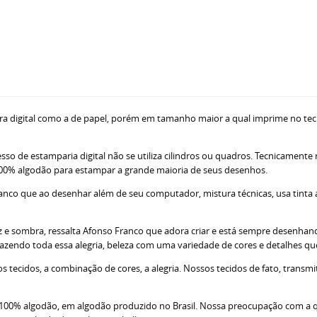
ra digital como a de papel, porém em tamanho maior a qual imprime no tec
sso de estamparia digital não se utiliza cilindros ou quadros. Tecnicamente
ne 100% algodão para estampar a grande maioria de seus desenhos.
nco que ao desenhar além de seu computador, mistura técnicas, usa tinta acr
z e sombra, ressalta Afonso Franco que adora criar e está sempre desenhando
razendo toda essa alegria, beleza com uma variedade de cores e detalhes q
tecidos, a combinação de cores, a alegria. Nossos tecidos de fato, transm
; 100% algodão, em algodão produzido no Brasil. Nossa preocupação com a 