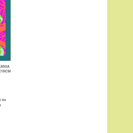
ZANIA
X10CM
x ou
a