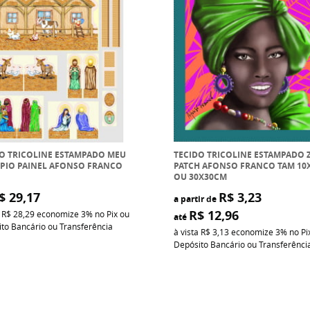
O TRICOLINE ESTAMPADO MEU
TECIDO TRICOLINE ESTAMPADO 
PIO PAINEL AFONSO FRANCO
PATCH AFONSO FRANCO TAM 10
OU 30X30CM
$ 29,17
R$ 3,23
a partir de
R$ 12,96
a
R$ 28,29
economize
3%
no Pix ou
até
to Bancário ou Transferência
à vista
R$ 3,13
economize
3%
no Pi
Depósito Bancário ou Transferênci