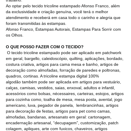
Ao optar pelo tecido tricoline estampado Afonso Franco, além
da exclusividade e criação genuína, você terá o melhor
atendimento e receberá em casa todo o carinho e alegria que
foram transmitidas às estampas.
Afonso Franco, Estampas Autorais, Estampas Para Sorrir com
os Olhos.
O QUE POSSO FAZER COM O TECIDO?
O tecido tricoline estampado pode ser aplicado em patchwork
em geral, bargello, caleidoscópio, quilting, aplicações, bordado,
costura criativa, artigos para cama mesa e banho, artigos de
decoração como almofadas, forração de paredes e poltronas,
quadros, cortinas. A tricoline estampa digital 100%
algodão também pode ser aplicada em artigos para vestuário,
calças, camisas, vestidos, saias, enxoval, adultos e infantil,
acessórios como bolsas, nécessaires, carteiras, estojos, artigos
para cozinha como, toalha de mesa, mesa posta, avental, jogo
americano, luva, pegador de panela, lembrancinhas, artigos
para decoração de festas, artigos para pet como camas,
almofadas, bandanas, artesanato em geral: cartonagem,
encadernação artesanal, “decupagem”, customização, patch
colagem, apliques, arte com fuxicos, chaveiros, artigos