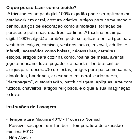
O que posso fazer com o tecido?
A tricoline estampa digital 100% algodão pode ser aplicada em
patchwork em geral, costura criativa, artigos para cama mesa e
banho, artigos de decoração como almofadas, forração de
paredes e poltronas, quadros, cortinas. A tricoline estampa
digital 100% algodão também pode se aplicada em artigos para
vestuário, calças, camisas, vestidos, saias, enxoval, adultos e
infantil, acessórios como bolsas, nécessaires, carteiras,
estojos, artigos para cozinha como, toalha de mesa, avental,
jogo americano, luva, pegador de panela, lembrancinhas,
artigos para decoração de festas, artigos para pet como camas,
almofadas, bandanas, artesanato em geral: cartonagem,
“decupagem”, customização, patch colagem, apliques, arte com
fuxicos, chaveiros, artigos religiosos, e o que a sua imaginação
te levar...
Instruções de Lavagem:
- Temperatura Máxima 40ºC - Processo Normal
- Possível secagem em Tambor - Temperatura de exaustão
máxima 60°C
- Não Alvejar