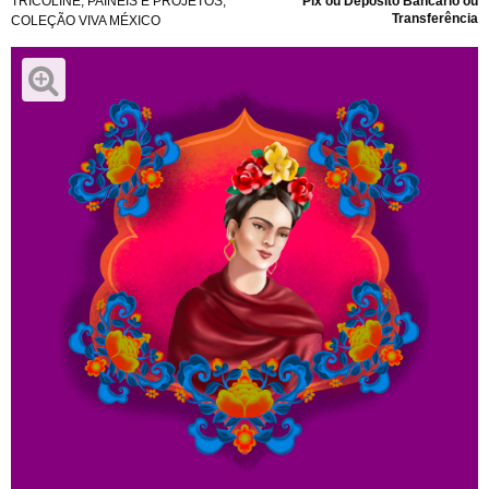
TRICOLINE
,
PAINÉIS E PROJETOS
,
Pix ou Depósito Bancário ou
Transferência
COLEÇÃO VIVA MÉXICO